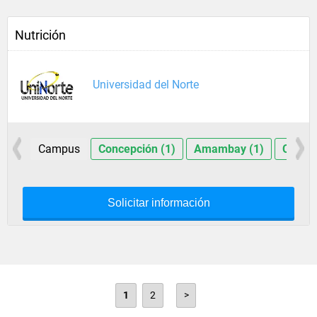
Nutrición
Universidad del Norte
Campus
Concepción (1)
Amambay (1)
Caagua
Solicitar información
1
2
>