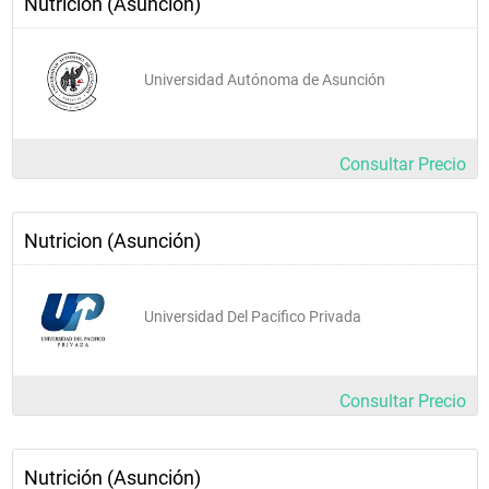
Nutricion (Asunción)
Tener capacidad crítica. analítica y reflexiva.
Tener responsabilidad social y compromiso con los 
individuos de una comunidad.
Universidad Autónoma de Asunción
Traspasar las barreras culturales, sociales y personales en 
la interacción con los pacientes, grupo de comunidades.
Consultar Precio
Incorporar la educación continua como principio de calidad 
profesional.
Integrar y actuar en equipos multiprofesionales de la salud.
Nutricion (Asunción)
Prestar consultoría en las áreas de la alimentación y 
nutrición.
Universidad Del Pacifico Privada
Competencias específicas
Consultar Precio
Las competencias específicas establecidas para los 
profesionales nutricionales, y para las cuales el egresado de la 
carrera de la Licenciatura en Nutrición de la Universidad 
Politécnica y Artística estará apto para:
Nutrición (Asunción)