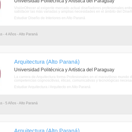
Universidad Politécnica y Artística del Paraguay
VisiónOfrecer al exigente mercado actual diseñadores profesionales entr
satisfacer las más variadas y amplias necesidades en el ámbito del Diseño
Estudiar Diseño de Interiores en Alto Paraná
s - 4 Años - Alto Paraná
Arquitectura (Alto Paraná)
Universidad Politécnica y Artística del Paraguay
La carrera de Arquitectura forma Profesionales en el maravilloso mundo de l
competencias cognoscitivas, éticas, comunicativas y tecnológicas necesari
Estudiar Arquitectura / Arquitecto en Alto Paraná
s - 5 Años - Alto Paraná
Arquitectura (Alto Paraná)