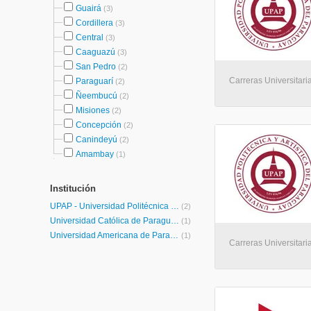
Guairá
(3)
Cordillera
(3)
Central
(3)
Caaguazú
(3)
San Pedro
(2)
Carreras Universitaria
Paraguarí
(2)
Ñeembucú
(2)
Misiones
(2)
Concepción
(2)
Canindeyú
(2)
Amambay
(1)
Institución
UPAP - Universidad Politécnica y Artística del Paraguay
(2)
Universidad Católica de Paraguay
(1)
Universidad Americana de Paraguay
(1)
Carreras Universitaria