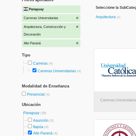
Seleccione la SubCateg
Paraguay
Arquitectura
(3)
Carreras Universitarias
Arquitectura, Construcción y
Decoración
Alto Paraná
Tipo
Carreras
(4)
Carreras Universitarias
(4)
Modalidad de Enseñanza
Presencial
(4)
Carreras Universitaria
Ubicación
Paraguay
(38)
Asunción
(5)
Itapúa
(4)
Alto Paraná
(4)