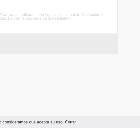
a?Carrera acreditada por la Agencia Nacional de Evaluación y
/2016. Formamos parte de la Red Ilumno, ...
ando consideramos que acepta su uso.
Cerrar