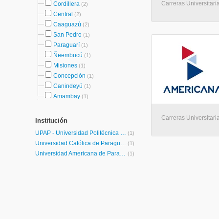
Carreras Universitaria
Cordillera
(2)
Central
(2)
Caaguazú
(2)
San Pedro
(1)
Paraguarí
(1)
Ñeembucú
(1)
Misiones
(1)
Concepción
(1)
Canindeyú
(1)
Amambay
(1)
Carreras Universitaria
Institución
UPAP - Universidad Politécnica y Artística del Paraguay
(1)
Universidad Católica de Paraguay
(1)
Universidad Americana de Paraguay
(1)