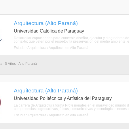
Arquitectura (Alto Paraná)
Universidad Católica de Paraguay
Desarrollar capacidades para concebir, diseñar, ejecutar y dirigir obras
contexto; que velen por el respetoy la preservación del medio ambiente, el p
Estudiar Arquitectura / Arquitecto en Alto Paraná
s - 5 Años - Alto Paraná
Arquitectura (Alto Paraná)
Universidad Politécnica y Artística del Paraguay
La carrera de Arquitectura forma Profesionales en el maravilloso mundo de l
competencias cognoscitivas, éticas, comunicativas y tecnológicas necesari
Estudiar Arquitectura / Arquitecto en Alto Paraná