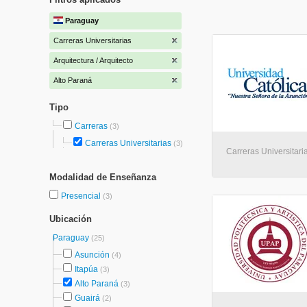
Paraguay
Carreras Universitarias
Arquitectura / Arquitecto
Alto Paraná
Tipo
Carreras
(3)
Carreras Universitarias
(3)
Carreras Universitaria
Modalidad de Enseñanza
Presencial
(3)
Ubicación
Paraguay
(25)
Asunción
(4)
Itapúa
(3)
Alto Paraná
(3)
Guairá
(2)