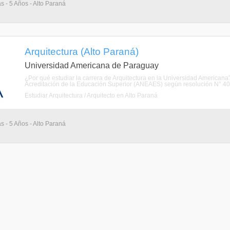
s - 5 Años - Alto Paraná
Arquitectura (Alto Paraná)
Universidad Americana de Paraguay
¿Por qué estudiar la carrera de Arquitectura en la Universidad American
Acreditación de la Educación Superior (ANEAES) según resolución N° 403
Estudiar Arquitectura / Arquitecto en Alto Paraná
s - 5 Años - Alto Paraná