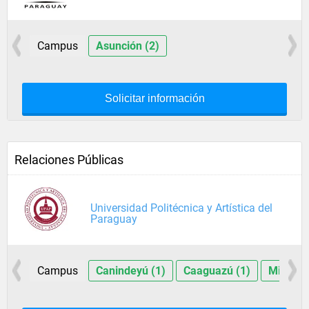
Campus
Asunción (2)
Solicitar información
Relaciones Públicas
Universidad Politécnica y Artística del
Paraguay
Campus
Canindeyú (1)
Caaguazú (1)
Misione