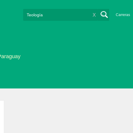
X
Carreras
 Paraguay