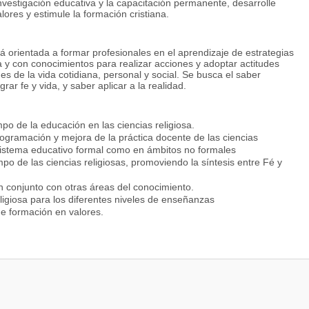
nvestigación educativa y la capacitación permanente, desarrolle
ores y estimule la formación cristiana.
á orientada a formar profesionales en el aprendizaje de estrategias
a y con conocimientos para realizar acciones y adoptar actitudes
nes de la vida cotidiana, personal y social. Se busca el saber
ar fe y vida, y saber aplicar a la realidad.
po de la educación en las ciencias religiosa.
rogramación y mejora de la práctica docente de las ciencias
l sistema educativo formal como en ámbitos no formales
po de las ciencias religiosas, promoviendo la síntesis entre Fé y
en conjunto con otras áreas del conocimiento.
igiosa para los diferentes niveles de enseñanzas
e formación en valores.
nal, procesos de evangelización y gestión social.
tuciones educativas.
clesiales.
 educativos, parroquiales y sociales.