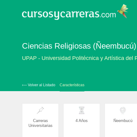
Ciencias Religiosas (Ñeembucú)
UPAP - Universidad Politécnica y Artística del
‹— Volver al Listado
Características
Carreras
4 Años
Ñeembucú
Universitarias