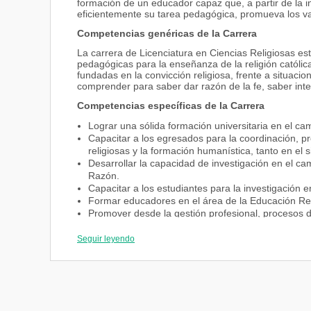
formación de un educador capaz que, a partir de la i
eficientemente su tarea pedagógica, promueva los val
Competencias genéricas de la Carrera
La carrera de Licenciatura en Ciencias Religiosas est
pedagógicas para la enseñanza de la religión católic
fundadas en la convicción religiosa, frente a situacio
comprender para saber dar razón de la fe, saber integr
Competencias específicas de la Carrera
Lograr una sólida formación universitaria en el cam
Capacitar a los egresados para la coordinación, p
religiosas y la formación humanística, tanto en e
Desarrollar la capacidad de investigación en el cam
Razón.
Capacitar a los estudiantes para la investigación 
Formar educadores en el área de la Educación Rel
Promover desde la gestión profesional, procesos d
Liderar en el ámbito institucional, regional y nacio
Seguir leyendo
Ámbito laboral
Docencia en áreas de educación religiosa en insti
Gestión de proyectos pastorales en comunidades e
Orientador de procesos pedagógicos en los ámbitos