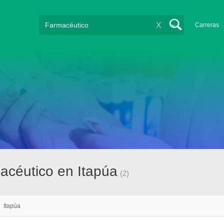
X
Carreras
acéutico en Itapúa
(2)
/
Itapúa