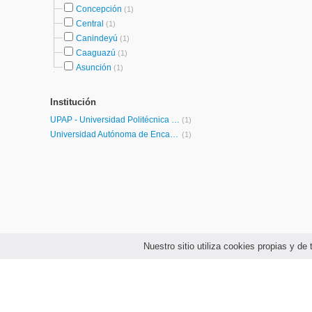
Concepción
(1)
Central
(1)
Canindeyú
(1)
Caaguazú
(1)
Asunción
(1)
Institución
UPAP - Universidad Politécnica y Artística del Paraguay
(1)
Universidad Autónoma de Encarnación
(1)
Nuestro sitio utiliza cookies propias y d