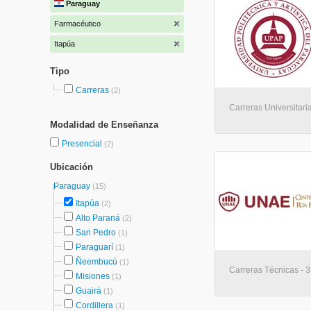
Paraguay
Farmacéutico
Itapúa
Tipo
Carreras
(2)
Carreras Universitaria
Modalidad de Enseñanza
Presencial
(2)
Ubicación
Paraguay
(15)
Itapúa
(2)
Alto Paraná
(2)
San Pedro
(1)
Paraguarí
(1)
Ñeembucú
(1)
Carreras Técnicas - 3
Misiones
(1)
Guairá
(1)
Cordillera
(1)