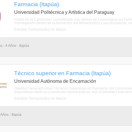
Farmacia (Itapúa)
Universidad Politécnica y Artística del Paraguay
Visión de la CarreraSer considerada una carrera de Licenciatura en Farm
investigación dentro de la formación del farmacéutico y sus disciplinas; m
Estudiar Farmacéutico en Itapúa
s - 4 Años - Itapúa
Técnico superior en Farmacia (Itapúa)
Universidad Autónoma de Encarnación
Objetivo GeneralFormar Técnicos Superiores en Farmacia con conocimien
dispositivos médicos y productos farmacéuticos; que le permiten intervenir
Estudiar Farmacéutico en Itapúa
 Años - Itapúa