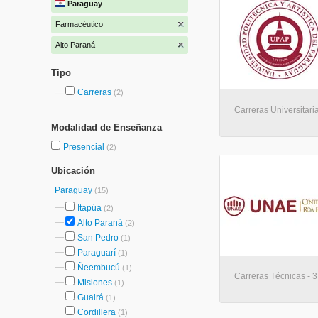
Paraguay
Farmacéutico
Alto Paraná
Tipo
Carreras
(2)
Carreras Universitaria
Modalidad de Enseñanza
Presencial
(2)
Ubicación
Paraguay
(15)
Itapúa
(2)
Alto Paraná
(2)
San Pedro
(1)
Paraguarí
(1)
Ñeembucú
(1)
Carreras Técnicas - 3
Misiones
(1)
Guairá
(1)
Cordillera
(1)