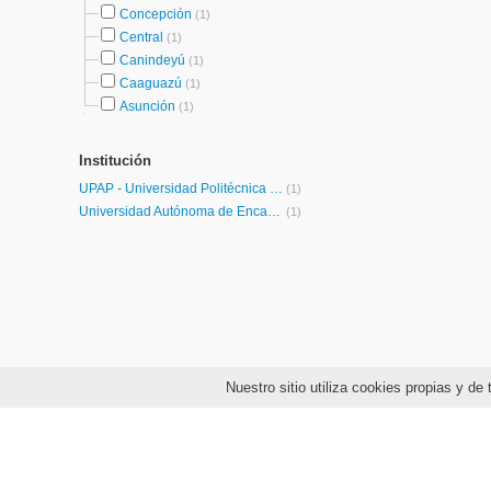
Concepción
(1)
Central
(1)
Canindeyú
(1)
Caaguazú
(1)
Asunción
(1)
Institución
UPAP - Universidad Politécnica y Artística del Paraguay
(1)
Universidad Autónoma de Encarnación
(1)
Nuestro sitio utiliza cookies propias y d