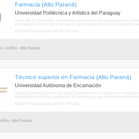
Farmacia (Alto Paraná)
Universidad Politécnica y Artística del Paraguay
Visión de la CarreraSer considerada una carrera de Licenciatura en Farm
investigación dentro de la formación del farmacéutico y sus disciplinas; m
Estudiar Farmacéutico en Alto Paraná
s - 4 Años - Alto Paraná
Técnico superior en Farmacia (Alto Paraná)
Universidad Autónoma de Encarnación
Objetivo GeneralFormar Técnicos Superiores en Farmacia con conocimien
dispositivos médicos y productos farmacéuticos; que le permiten intervenir
Estudiar Farmacéutico en Alto Paraná
 Años - Alto Paraná