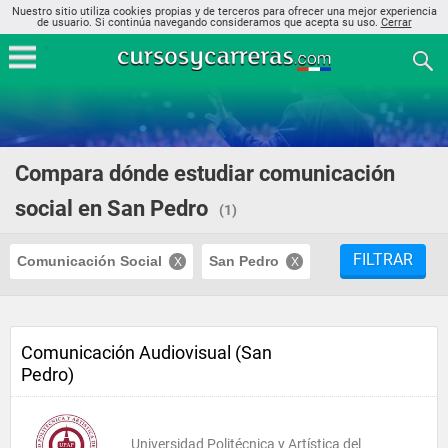
Nuestro sitio utiliza cookies propias y de terceros para ofrecer una mejor experiencia
de usuario. Si continúa navegando consideramos que acepta su uso.
Cerrar
Compara dónde estudiar comunicación
social en San Pedro
(1)
FILTRAR
Comunicación Social
San Pedro
Comunicación Audiovisual (San
Pedro)
Universidad Politécnica y Artística del