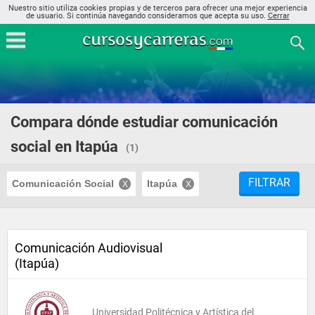
Nuestro sitio utiliza cookies propias y de terceros para ofrecer una mejor experiencia
de usuario. Si continúa navegando consideramos que acepta su uso.
Cerrar
Compara dónde estudiar comunicación
social en Itapúa
(1)
FILTRAR
Comunicación Social
Itapúa
Comunicación Audiovisual
(Itapúa)
Universidad Politécnica y Artística del