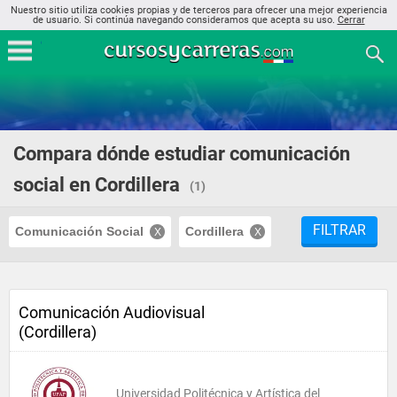
Nuestro sitio utiliza cookies propias y de terceros para ofrecer una mejor experiencia
de usuario. Si continúa navegando consideramos que acepta su uso.
Cerrar
Compara dónde estudiar comunicación
social en Cordillera
(1)
FILTRAR
Comunicación Social
Cordillera
Comunicación Audiovisual
(Cordillera)
Universidad Politécnica y Artística del