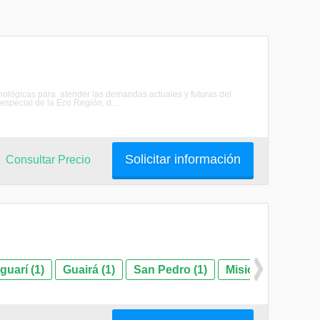
cnológicas para atender las demandas actuales y futuras del
 especial de la Eco Región, d ...
Solicitar información
Consultar Precio
guarí (1)
Guairá (1)
San Pedro (1)
Misiones (1)
Ce