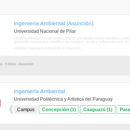
Ingeniería Ambiental (Asunción)
Universidad Nacional de Pilar
Objetivo General.Formar profesionales con sólidas bases científicas y te
desarrollo económico, científico, tecnológico, social y cultural del país, en
Estudiar Ingeniería Ambiental en Asunción
as - 5 Años - Asunción
Ingeniería Ambiental
Universidad Politécnica y Artística del Paraguay
Campus
Concepción (1)
Caaguazú (1)
Para