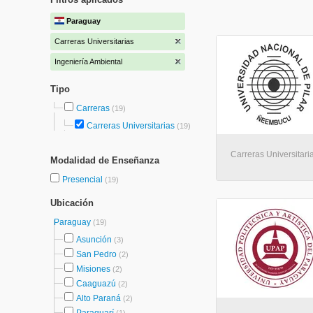
Paraguay
Carreras Universitarias
Ingeniería Ambiental
Tipo
Carreras
(19)
Carreras Universitarias
(19)
Carreras Universitari
Modalidad de Enseñanza
Presencial
(19)
Ubicación
Paraguay
(19)
Asunción
(3)
San Pedro
(2)
Misiones
(2)
Caaguazú
(2)
Alto Paraná
(2)