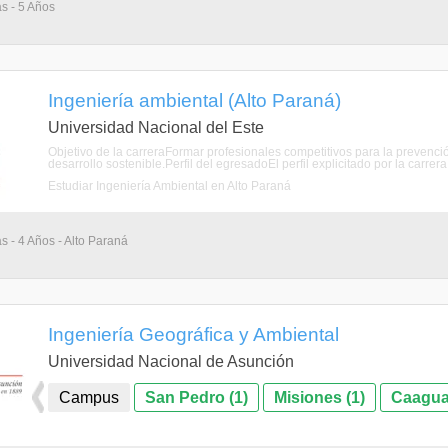
as - 5 Años
Ingeniería ambiental (Alto Paraná)
Universidad Nacional del Este
Objetivo de la carreraFormar profesionales competitivos para la prevenci
desarrollo sostenible.Perfil del egresadoEl perfil explicitado por la carrer
Estudiar Ingeniería Ambiental en Alto Paraná
s - 4 Años - Alto Paraná
Ingeniería Geográfica y Ambiental
Universidad Nacional de Asunción
Campus
San Pedro (1)
Misiones (1)
Caagua