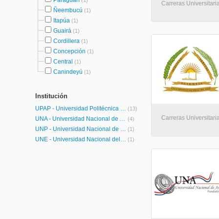
Paraguarí
(1)
Carreras Universitari
Ñeembucú
(1)
Itapúa
(1)
Guairá
(1)
Cordillera
(1)
Concepción
(1)
Central
(1)
Canindeyú
(1)
Institución
UPAP - Universidad Politécnica y Artística del Paraguay
(13)
Carreras Universitaria
UNA - Universidad Nacional de Asunción
(4)
UNP - Universidad Nacional de Pilar
(1)
UNE - Universidad Nacional del Este
(1)