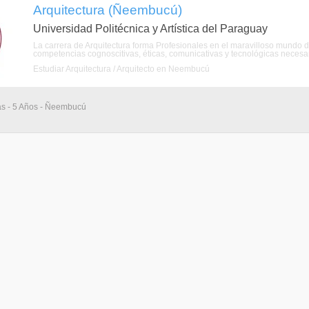
Arquitectura (Ñeembucú)
Universidad Politécnica y Artística del Paraguay
La carrera de Arquitectura forma Profesionales en el maravilloso mundo de l
competencias cognoscitivas, éticas, comunicativas y tecnológicas necesari
Estudiar Arquitectura / Arquitecto en Ñeembucú
ias - 5 Años - Ñeembucú