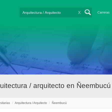
X
Carreras
quitectura / arquitecto en Ñeembucú
sitarias
/
Arquitectura / Arquitecto
/
Ñeembucú