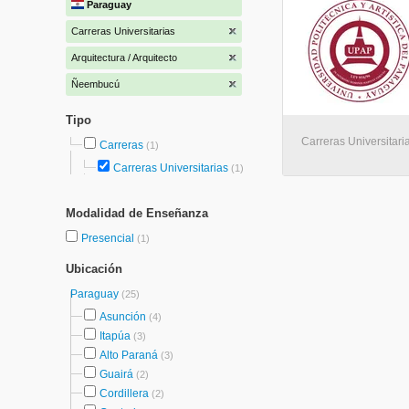
Paraguay
Carreras Universitarias
Arquitectura / Arquitecto
Ñeembucú
Tipo
Carreras Universitar
Carreras
(1)
Carreras Universitarias
(1)
Modalidad de Enseñanza
Presencial
(1)
Ubicación
Paraguay
(25)
Asunción
(4)
Itapúa
(3)
Alto Paraná
(3)
Guairá
(2)
Cordillera
(2)