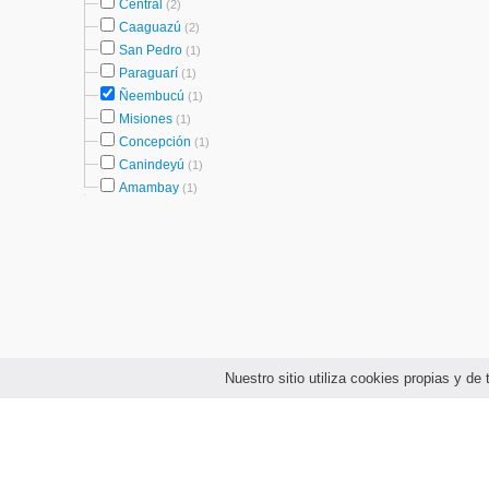
Central
(2)
Caaguazú
(2)
San Pedro
(1)
Paraguarí
(1)
Ñeembucú
(1)
Misiones
(1)
Concepción
(1)
Canindeyú
(1)
Amambay
(1)
Nuestro sitio utiliza cookies propias y d