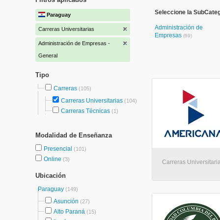
Seleccione la SubCateg
Paraguay
Administración de
Carreras Universitarias
Empresas
(69)
Administración de Empresas -
General
Tipo
Carreras
(105)
Carreras Universitarias
(104)
Carreras Técnicas
(1)
Modalidad de Enseñanza
Presencial
(101)
Online
(3)
Carreras Universitaria
Ubicación
Paraguay
(149)
Asunción
(27)
Alto Paraná
(15)