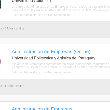
Universidad Columbia
La carrera de Administración de Empresas, busca capacitar a futuros líde
desarrollar empresas altamente competitivas, con una visión globalizada y
Estudiar Administración de Empresas online
s - 5 Años - online
Administración de Empresas (Online)
Universidad Politécnica y Artística del Paraguay
MisiónDefinir estrategias, formulando objetivos y diseñando estructuras d
y control que lleven a la eficiencia de las organizaciones, poseyendo la vi
Estudiar Administración de Empresas online
s - 4 Años - online
Administración de Empresas