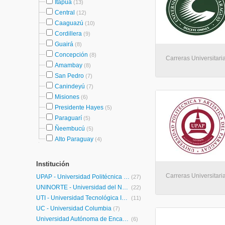
Itapúa
(13)
Central
(12)
Caaguazú
(10)
Cordillera
(9)
Guairá
(8)
Concepción
(8)
Carreras Universitaria
Amambay
(8)
San Pedro
(7)
Canindeyú
(7)
Misiones
(6)
Presidente Hayes
(5)
Paraguarí
(5)
Ñeembucú
(5)
Alto Paraguay
(4)
Institución
Carreras Universitaria
UPAP - Universidad Politécnica y Artística del Paraguay
(27)
UNINORTE - Universidad del Norte
(22)
UTI - Universidad Tecnológica Intercontinental
(11)
UC - Universidad Columbia
(7)
Universidad Autónoma de Encarnación
(6)