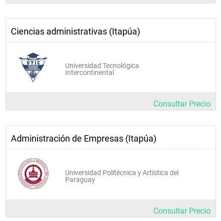
Marketing avanzado
Política de precios
Ciencias administrativas (Itapúa)
Administración presupuestaria
Investigación de mercados
Universidad Tecnológica
Intercontinental
Legislación bancaria, de seguros y cambios
Relaciones internacionales
Consultar Precio
Taller de práctica profesional
Administración de Empresas (Itapúa)
Cuarto año
Universidad Politécnica y Artística del
Auditoría de gestión
Paraguay
Dirección y estrategia de ventas
Consultar Precio
Formulación y evaluación de proyectos