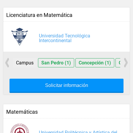
Licenciatura en Matemática
Universidad Tecnológica
Intercontinental
Campus
San Pedro (1)
Concepción (1)
Centra
Solicitar información
Matemáticas
Universidad Politécnica y Artística del