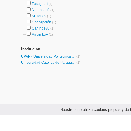
Paraguarí
(1)
Ñeembucú
(1)
Misiones
(1)
Concepción
(1)
Canindeyú
(1)
Amambay
(1)
Institución
UPAP - Universidad Politécnica y Artística del Paraguay
(1)
Universidad Católica de Paraguay
(1)
Nuestro sitio utiliza cookies propias y d