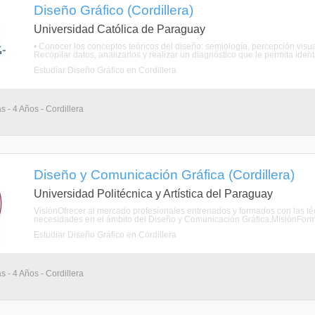
Diseño Gráfico (Cordillera)
Universidad Católica de Paraguay
• Conocer los conceptos teóricos del diseño: semiología, percepción visual
Recopilar datos, analizarlos y realizar un diagnóstico que le permita identi
Estudiar Diseño Gráfico en Cordillera
s - 4 Años - Cordillera
Diseño y Comunicación Gráfica (Cordillera)
Universidad Politécnica y Artística del Paraguay
VisiónOfrecer al mercado profesionales entrenados y formados con las té
necesidades en el ámbito del Diseño y Comunicación Gráfica.MisiónForma
Estudiar Diseño Gráfico en Cordillera
s - 4 Años - Cordillera