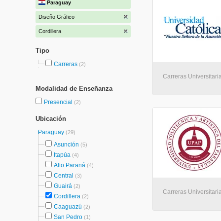
Paraguay
Diseño Gráfico
Cordillera
Tipo
Carreras
(2)
Carreras Universitaria
Modalidad de Enseñanza
Presencial
(2)
Ubicación
Paraguay
(29)
Asunción
(5)
Itapúa
(4)
Alto Paraná
(4)
Central
(3)
Guairá
(2)
Carreras Universitaria
Cordillera
(2)
Caaguazú
(2)
San Pedro
(1)