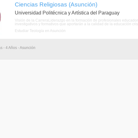
Ciencias Religiosas (Asunción)
Universidad Politécnica y Artística del Paraguay
Visión de la CarreraLiderazgo en la formación de profesionales educado
investigativos y formativos que aportarán a la calidad de la educación cristi
Estudiar Teología en Asunción
as - 4 Años - Asunción