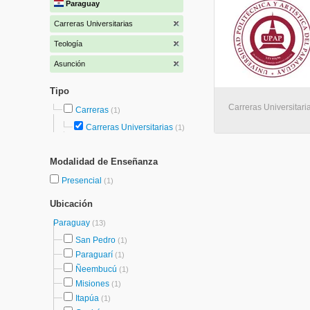
Paraguay
Carreras Universitarias
Teología
Asunción
Tipo
Carreras Universitari
Carreras
(1)
Carreras Universitarias
(1)
Modalidad de Enseñanza
Presencial
(1)
Ubicación
Paraguay
(13)
San Pedro
(1)
Paraguarí
(1)
Ñeembucú
(1)
Misiones
(1)
Itapúa
(1)