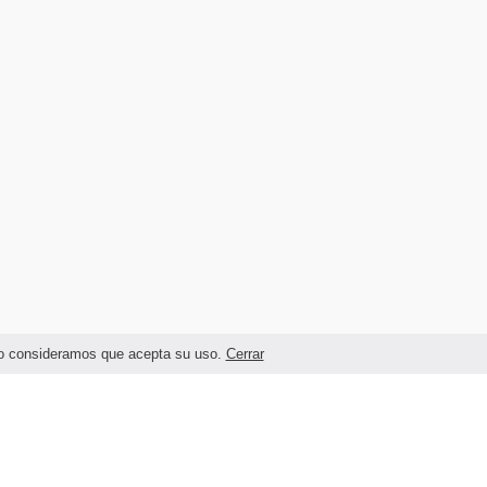
ando consideramos que acepta su uso.
Cerrar
Términos legales y Condiciones de Uso