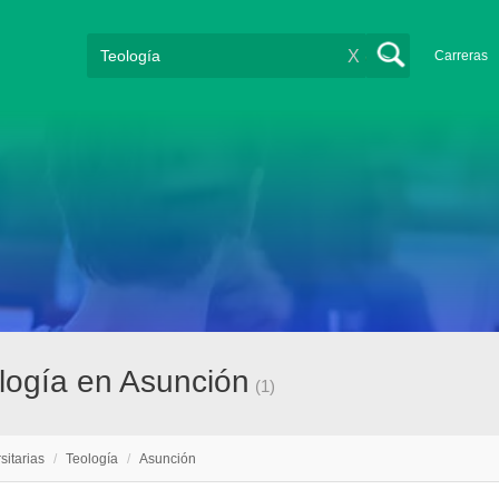
X
Carreras
ología en Asunción
(1)
sitarias
/
Teología
/
Asunción