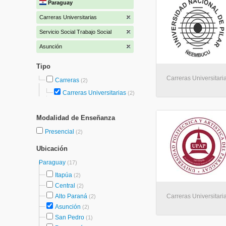
Paraguay
Carreras Universitarias
Servicio Social Trabajo Social
Asunción
Tipo
Carreras Universitari
Carreras
(2)
Carreras Universitarias
(2)
Modalidad de Enseñanza
Presencial
(2)
Ubicación
Paraguay
(17)
Itapúa
(2)
Central
(2)
Alto Paraná
Carreras Universitari
(2)
Asunción
(2)
San Pedro
(1)