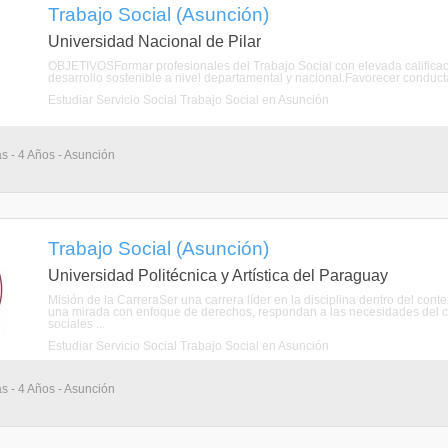
Trabajo Social (Asunción)
Universidad Nacional de Pilar
OBJETIVOSFormar profesionales del Trabajo Social con elevada calificació
desarrollo sostenible a nivel departamental y nacional.Favorecer conductas 
Estudiar Servicio Social Trabajo Social en Asunción
as - 4 Años - Asunción
Trabajo Social (Asunción)
Universidad Politécnica y Artística del Paraguay
Misión de la CarreraSer una carrera líder en la disciplina dentro del con
una mirada con enfoque de derechos, respondan a las necesidades del con
sociales ...
Estudiar Servicio Social Trabajo Social en Asunción
as - 4 Años - Asunción