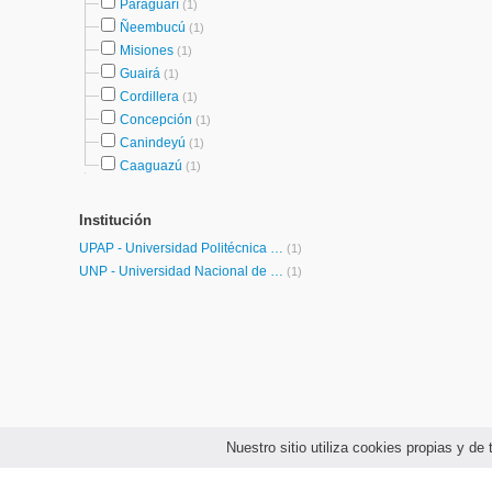
Paraguarí
(1)
Ñeembucú
(1)
Misiones
(1)
Guairá
(1)
Cordillera
(1)
Concepción
(1)
Canindeyú
(1)
Caaguazú
(1)
Institución
UPAP - Universidad Politécnica y Artística del Paraguay
(1)
UNP - Universidad Nacional de Pilar
(1)
Nuestro sitio utiliza cookies propias y d