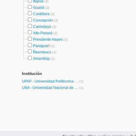
Itapúa
(2)
Guairá
(2)
Cordillera
(2)
Concepción
(2)
Canindeyú
(2)
Alto Paraná
(2)
Presidente Hayes
(1)
Paraguarí
(1)
Ñeembucú
(1)
Amambay
(1)
Institución
UPAP - Universidad Politécnica y Artística del Paraguay
(1)
UNA - Universidad Nacional de Asunción
(1)