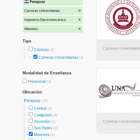
Paraguay
Carreras Universitarias
Ingeniería Electromecánica
Misiones
Tipo
Carreras Universitari
Carreras
(2)
Carreras Universitarias
(2)
Modalidad de Enseñanza
Presencial
(2)
Ubicación
Paraguay
(29)
Central
(3)
Caaguazú
(3)
Asunción
Carreras Universitari
(3)
San Pedro
(2)
Misiones
(2)