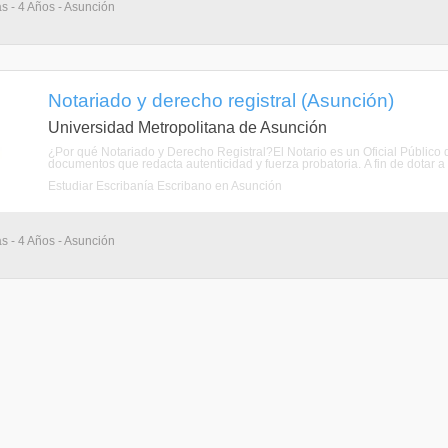
as - 4 Años - Asunción
Notariado y derecho registral (Asunción)
Universidad Metropolitana de Asunción
¿Por qué Notariado y Derecho Registral?El Notario es un Oficial Público 
documentos que redacta autenticidad y fuerza probatoria. A fin de dotar a 
Estudiar Escribanía Escribano en Asunción
as - 4 Años - Asunción