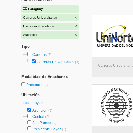
Paraguay
Carreras Universitarias
Escribanía Escribano
Asunción
Tipo
Carreras
(3)
Carreras Universitarias
(3)
Carreras Universitari
Modalidad de Enseñanza
Presencial
(3)
Ubicación
Paraguay
(15)
Asunción
(3)
Central
(2)
Alto Paraná
(2)
Presidente Hayes
(1)