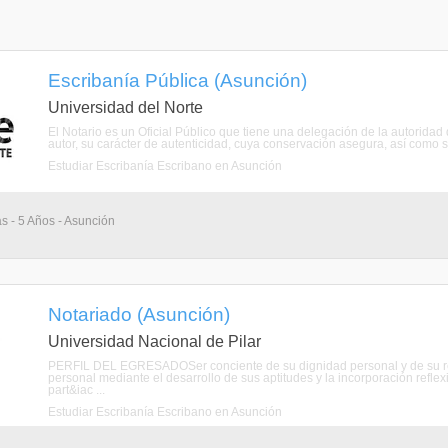
Escribanía Pública (Asunción)
Universidad del Norte
El Notario es un Oficial Público que tiene una delegación de la autoridad
autor, su carácter de autenticidad, cuya conservación asegura, así como su 
Estudiar Escribanía Escribano en Asunción
as - 5 Años - Asunción
Notariado (Asunción)
Universidad Nacional de Pilar
PERFIL DEL EGRESADOSer conciente de su dignidad personal y de su res
personal mediante el desarrollo de sus aptitudes y la incorporación reflex
part&iac ...
Estudiar Escribanía Escribano en Asunción