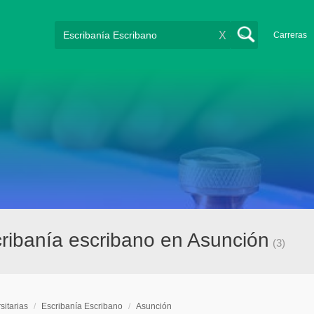
X
Carreras
cribanía escribano en Asunción
(3)
sitarias
/
Escribanía Escribano
/
Asunción