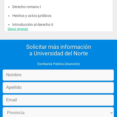
mayores puntajes en los exámenes de Oposición, como 
profesión regulada por el Estado.
Derecho romano I
Hechos y actos jurídicos
Introducción al derecho II
Seguir leyendo
Solicitar más información
a Universidad del Norte
Segundo año
Escribanía Pública (Asunción)
Derecho civil personas y familia
Derecho internacional público I
Derecho penal I
Derecho romano II
Ética profesional y deontología jurídica
Derecho agrario y ambiental