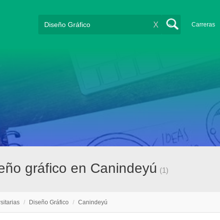
X
Carreras
seño gráfico en Canindeyú
(1)
sitarias
/
Diseño Gráfico
/
Canindeyú