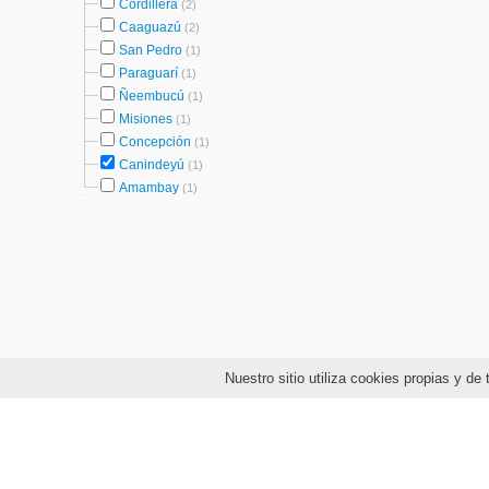
Cordillera
(2)
Caaguazú
(2)
San Pedro
(1)
Paraguarí
(1)
Ñeembucú
(1)
Misiones
(1)
Concepción
(1)
Canindeyú
(1)
Amambay
(1)
Nuestro sitio utiliza cookies propias y d