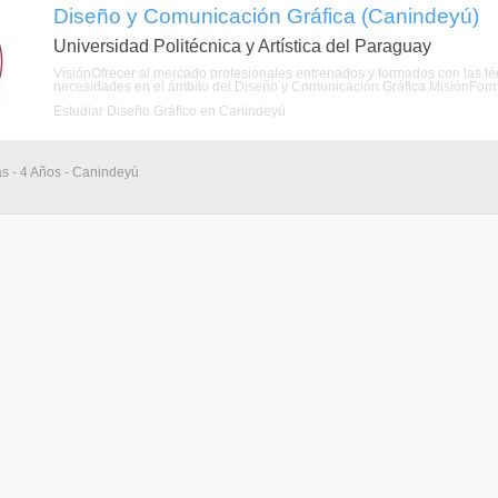
Diseño y Comunicación Gráfica (Canindeyú)
Universidad Politécnica y Artística del Paraguay
VisiónOfrecer al mercado profesionales entrenados y formados con las té
necesidades en el ámbito del Diseño y Comunicación Gráfica.MisiónForma
Estudiar Diseño Gráfico en Canindeyú
as - 4 Años - Canindeyú