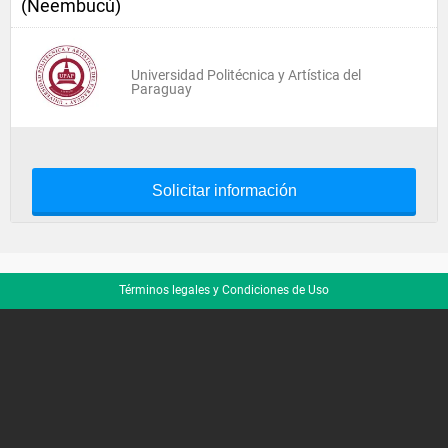
(Ñeembucú)
Universidad Politécnica y Artística del
Paraguay
Solicitar información
Términos legales y Condiciones de Uso