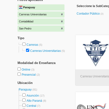
Seleccione la SubCateg
Paraguay
Contador Público
(3)
Carreras Universitarias
Contabilidad
San Pedro
Tipo
Carreras
(5)
Carreras Universitarias
(5)
Modalidad de Enseñanza
Online
(3)
Presencial
(2)
Carreras Universitari
Ubicación
Paraguay
(81)
Asunción
(17)
Alto Paraná
(8)
Central
(7)