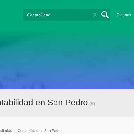
X
Carreras
ntabilidad en San Pedro
(5)
sitarias
/
Contabilidad
/
San Pedro