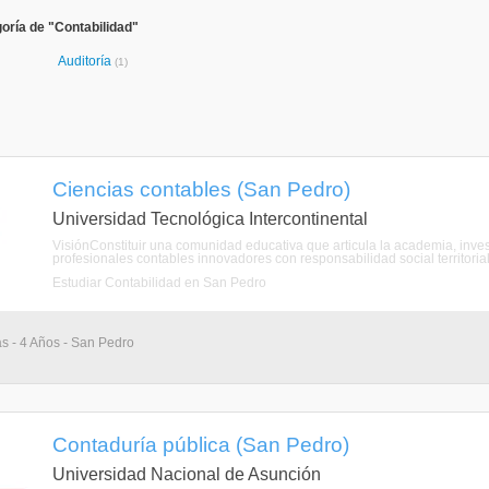
oría de "Contabilidad"
Auditoría
(1)
Ciencias contables (San Pedro)
Universidad Tecnológica Intercontinental
VisiónConstituir una comunidad educativa que articula la academia, inves
profesionales contables innovadores con responsabilidad social territorial 
Estudiar Contabilidad en San Pedro
as - 4 Años - San Pedro
Contaduría pública (San Pedro)
Universidad Nacional de Asunción