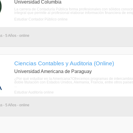
Universidad Columbia
La carrera de Contaduría Pública forma profesionales con sólidos conocim
integral que permite al profesional elaborar información financiera de emp
Estudiar Contador Público online
s - 5 Años - online
Ciencias Contables y Auditoria (Online)
Universidad Americana de Paraguay
¿Por qué estudiar en la Americana?Ofrecemos programas de intercambio 
doble titulación con Estados Unidos, Alemania, Francia, entre otros pai
...
Estudiar Auditoría online
s - 5 Años - online