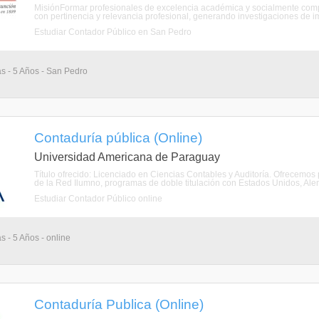
MisiónFormar profesionales de excelencia académica y socialmente comp
con pertinencia y relevancia profesional, generando investigaciones de im
Estudiar Contador Público en San Pedro
as - 5 Años - San Pedro
Contaduría pública (Online)
Universidad Americana de Paraguay
Título ofrecido: Licenciado en Ciencias Contables y Auditoría. Ofrecemo
de la Red Ilumno, programas de doble titulación con Estados Unidos, Ale
Estudiar Contador Público online
s - 5 Años - online
Contaduría Publica (Online)