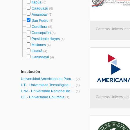
Itapúa
(6)
Caaguazú
(6)
Amambay
(6)
San Pedro
(5)
Cordillera
(5)
Carreras Universitari
Concepción
(5)
Presidente Hayes
(4)
Misiones
(4)
Guairá
(4)
Canindeyú
(4)
Institución
Universidad Americana de Paraguay
(2)
UTI - Universidad Tecnológica Intercontinental
(1)
UNA - Universidad Nacional de Asunción
(1)
Carreras Universitaria
UC - Universidad Columbia
(1)