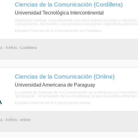
Ciencias de la Comunicación (Cordillera)
Universidad Tecnológica Intercontinental
ObjetivosContribuir conjuntamente con otros actores sociales y espacios 
comunicación, los medios y los procesos educativos específicos así como 
Estudiar Ciencias de la Comunicación en Cordillera
s - 4 Años - Cordillera
Ciencias de la Comunicación (Online)
Universidad Americana de Paraguay
La carrera de Ciencias de la Comunicación se sustenta en un innovador 
“generalista”, en el sentido de su versatilidad, lo que le permite enfrentar
Estudiar Ciencias de la Comunicación online
s - 4 Años - online