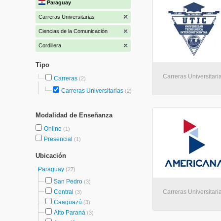
Paraguay
Carreras Universitarias
Ciencias de la Comunicación
Cordillera
Tipo
Carreras Universitaria
Carreras
(2)
Carreras Universitarias
(2)
Modalidad de Enseñanza
Online
(1)
Presencial
(1)
Ubicación
Paraguay
(27)
San Pedro
(3)
Central
Carreras Universitaria
(3)
Caaguazú
(3)
Alto Paraná
(3)