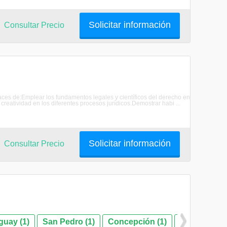
Solicitar información
Consultar Precio
 de:Emplear los fundamentos legales y científicos del derecho en
 creatividad en los diferentes procesos jurídicos.Demostrar habi ...
Solicitar información
Consultar Precio
guay (1)
San Pedro (1)
Concepción (1)
Itapúa (1)