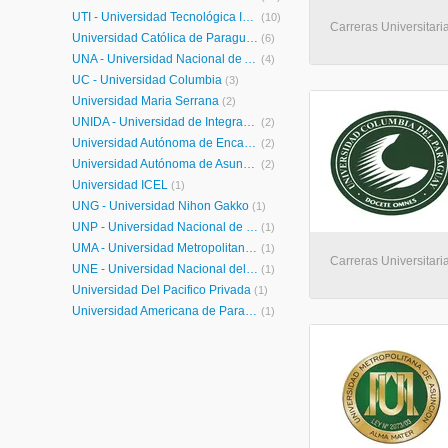
UTI - Universidad Tecnológica Intercontinental
(10)
Carreras Universitari
Universidad Católica de Paraguay
(6)
UNA - Universidad Nacional de Asunción
(4)
UC - Universidad Columbia
(3)
Universidad Maria Serrana
(2)
UNIDA - Universidad de Integracion de las Américas
(2)
Universidad Autónoma de Encarnación
(2)
Universidad Autónoma de Asunción
(2)
Universidad ICEL
(1)
UNG - Universidad Nihon Gakko
(1)
UNP - Universidad Nacional de Pilar
(1)
UMA - Universidad Metropolitana de Asunción
(1)
Carreras Universitari
UNE - Universidad Nacional del Este
(1)
Universidad Del Pacifico Privada
(1)
Universidad Americana de Paraguay
(1)