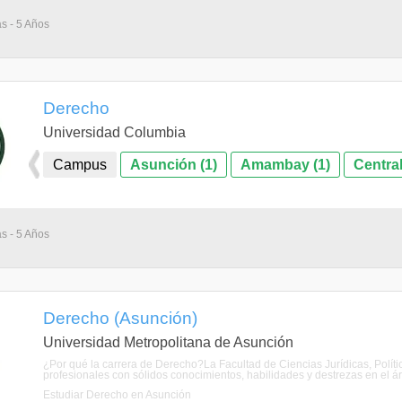
as - 5 Años
Derecho
Universidad Columbia
Campus
Asunción (1)
Amambay (1)
Central
as - 5 Años
Derecho (Asunción)
Universidad Metropolitana de Asunción
¿Por qué la carrera de Derecho?La Facultad de Ciencias Jurídicas, Polít
profesionales con sólidos conocimientos, habilidades y destrezas en el área
Estudiar Derecho en Asunción