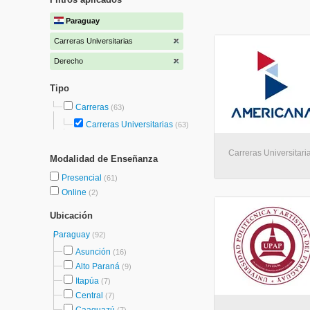
Paraguay
Carreras Universitarias
Derecho
Tipo
Carreras
(63)
Carreras Universitarias
(63)
Carreras Universitaria
Modalidad de Enseñanza
Presencial
(61)
Online
(2)
Ubicación
Paraguay
(92)
Asunción
(16)
Alto Paraná
(9)
Itapúa
(7)
Central
(7)