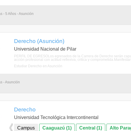
as - 5 Años - Asunción
Derecho (Asunción)
Universidad Nacional de Pilar
PERFIL DE EGRESOLos egresados de la Carrera de Derecho serán capaces
acción profesional con actitud reflexiva, critica y comprometida.Manifestar
Estudiar Derecho en Asunción
as - Asunción
Derecho
Universidad Tecnológica Intercontinental
Campus
Caaguazú (1)
Central (1)
Alto Para