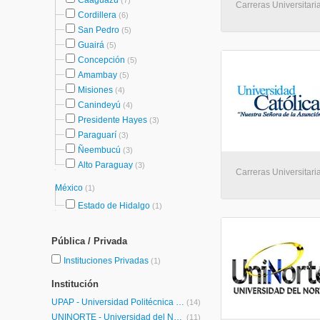
Caaguazú
(7)
Carreras Universitaria
Cordillera
(6)
San Pedro
(5)
Guairá
(5)
Concepción
(5)
Amambay
(5)
Misiones
(4)
Canindeyú
(4)
Presidente Hayes
(3)
Paraguarí
(3)
Ñeembucú
(3)
Alto Paraguay
(3)
Carreras Universitari
México
(1)
Estado de Hidalgo
(1)
Pública / Privada
Instituciones Privadas
(1)
Institución
UPAP - Universidad Politécnica y Artística del Paraguay
(14)
UNINORTE - Universidad del Norte
(11)