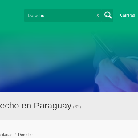
X
Carreras
erecho en Paraguay
(63)
sitarias
/
Derecho