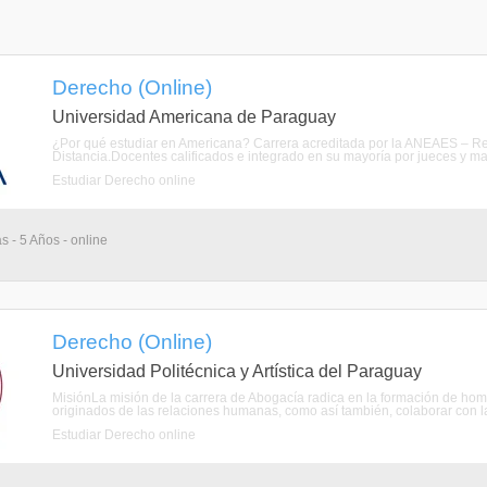
Derecho (Online)
Universidad Americana de Paraguay
¿Por qué estudiar en Americana? Carrera acreditada por la ANEAES – Re
Distancia.Docentes calificados e integrado en su mayoría por jueces y ma
Estudiar Derecho online
s - 5 Años - online
Derecho (Online)
Universidad Politécnica y Artística del Paraguay
MisiónLa misión de la carrera de Abogacía radica en la formación de hom
originados de las relaciones humanas, como así también, colaborar con la 
Estudiar Derecho online