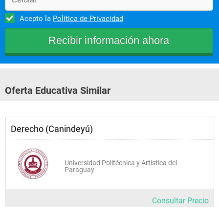
Metodología de la investigación
Acepto la
Política de Privacidad
Tercer año
Oferta Educativa Similar
Optativa I
Derecho civil obligaciones
Derecho (Canindeyú)
Derecho internacional privado I
Derecho político
Universidad Politécnica y Artística del
Derechos humanos y del medio ambiente
Paraguay
Derechos intelectuales
Derecho civil contratos
Consultar Precio
Derecho de la niñez y la adolescencia