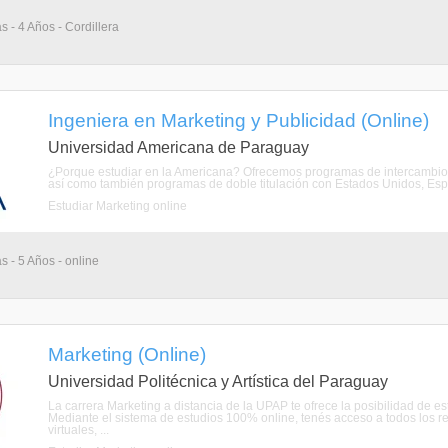
s - 4 Años - Cordillera
Ingeniera en Marketing y Publicidad (Online)
Universidad Americana de Paraguay
¿Porque estudiar en la Americana? Ofrecemos programas de intercambio
así como también programas de doble titulación con Estados Unidos, España
Estudiar Marketing online
s - 5 Años - online
Marketing (Online)
Universidad Politécnica y Artística del Paraguay
La carrera Marketing a distancia de la UPAP te ofrece la posibilidad de estu
Mediante el sistema de estudios 100% online, tenés acceso a todos los re
virtuales, ...