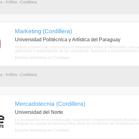
s - 4 Años - Cordillera
Marketing (Cordillera)
Universidad Politécnica y Artística del Paraguay
VisiónLa carrera de Licenciatura en Marketing forma profesionales con cap
aplicación e implantación de las estructuras, funciones y procedimientos d
Estudiar Marketing en Cordillera
s - 4 Años - Cordillera
Mercadotecnia (Cordillera)
Universidad del Norte
Lo acompañan en el profesorado, excelentes y experimentados docentes fo
integran un equipo de primera línea, tanto en su función de enseñanza co
Estudiar Marketing en Cordillera