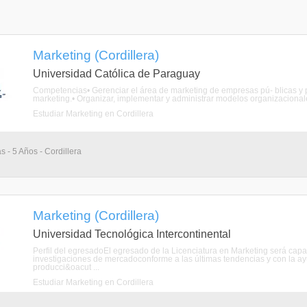
Marketing (Cordillera)
Universidad Católica de Paraguay
Competencias• Gerenciar el área de marketing de empresas pú- blicas y pr
marketing.• Organizar, implementar y administrar modelos organizacionales
Estudiar Marketing en Cordillera
s - 5 Años - Cordillera
Marketing (Cordillera)
Universidad Tecnológica Intercontinental
Perfil del egresadoEl egresado de la Licenciatura en Marketing será capa
investigaciones de mercadoconforme a las últimas tendencias y con la ayu
producci&oacut ...
Estudiar Marketing en Cordillera