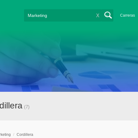
X
Carreras
illera
(7)
keting
/
Cordillera