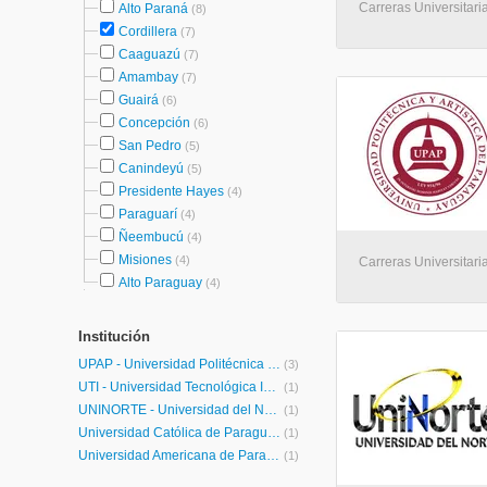
Carreras Universitaria
Alto Paraná
(8)
Cordillera
(7)
Caaguazú
(7)
Amambay
(7)
Guairá
(6)
Concepción
(6)
San Pedro
(5)
Canindeyú
(5)
Presidente Hayes
(4)
Paraguarí
(4)
Ñeembucú
(4)
Misiones
(4)
Carreras Universitaria
Alto Paraguay
(4)
Institución
UPAP - Universidad Politécnica y Artística del Paraguay
(3)
UTI - Universidad Tecnológica Intercontinental
(1)
UNINORTE - Universidad del Norte
(1)
Universidad Católica de Paraguay
(1)
Universidad Americana de Paraguay
(1)