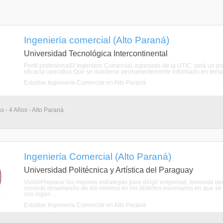
Ingeniería comercial (Alto Paraná)
Universidad Tecnológica Intercontinental
Perfil profesionalEl Ingeniero Comercial, egresado de la UTIC, será un p
eficacia operativa.Que se mantiene permanentemente informado en temas l
Estudiar Ingeniería Comercial en Alto Paraná
s - 4 Años - Alto Paraná
Ingeniería Comercial (Alto Paraná)
Universidad Politécnica y Artística del Paraguay
VisiónPreparar los mejores estrategas para dirigir empresas, tomando deci
correcto desempeño de los mismos en los distintos escenarios en que 
con ingen ...
Estudiar Ingeniería Comercial en Alto Paraná