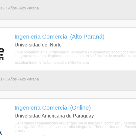
s - 5 Años - Alto Paraná
Ingeniería Comercial (Alto Paraná)
Universidad del Norte
Lo acompañan en el profesorado, excelentes y experimentados docentes fo
integran un equipo de primera línea, tanto en su función de enseñanza com
Estudiar Ingeniería Comercial en Alto Paraná
s - 5 Años - Alto Paraná
Ingeniería Comercial (Online)
Universidad Americana de Paraguay
Generamos competencias requeridas por el mercado, como ser Liderazgo,
Investigación, Extensión y desarrollo integral del Talento Humano. Poseem
práctic ...