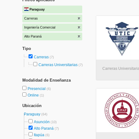
Paraguay
Carreras
Ingeniería Comercial
Alto Paraná
Tipo
Carreras
(7)
Carreras Universitarias
(7)
Carreras Universitaria
Modalidad de Enseñanza
Presencial
(6)
Online
(1)
Ubicación
Paraguay
(64)
Asunción
(10)
Alto Paraná
(7)
Itapúa
(6)