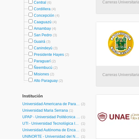
Carreras Universitaria
Central
(6)
Cordillera
(4)
Concepción
(4)
Caaguazú
(4)
Amambay
(4)
San Pedro
(3)
Guairá
(3)
Canindeyú
(3)
Presidente Hayes
(2)
Paraguarí
(2)
Ñeembucú
(2)
Misiones
(2)
Carreras Universitaria
Alto Paraguay
(2)
Institución
Universidad Americana de Paraguay
(2)
Universidad Maria Serrana
(1)
UPAP - Universidad Politécnica y Artística del Paraguay
(1)
UTI - Universidad Tecnológica Intercontinental
(1)
Universidad Autónoma de Encarnación
(1)
UNINORTE - Universidad del Norte
(1)