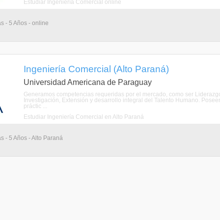
Estudiar Ingeniería Comercial online
s - 5 Años - online
Ingeniería Comercial (Alto Paraná)
Universidad Americana de Paraguay
Generamos competencias requeridas por el mercado, como ser Liderazgo,
Investigación, Extensión y desarrollo integral del Talento Humano. Poseem
práctic ...
Estudiar Ingeniería Comercial en Alto Paraná
s - 5 Años - Alto Paraná