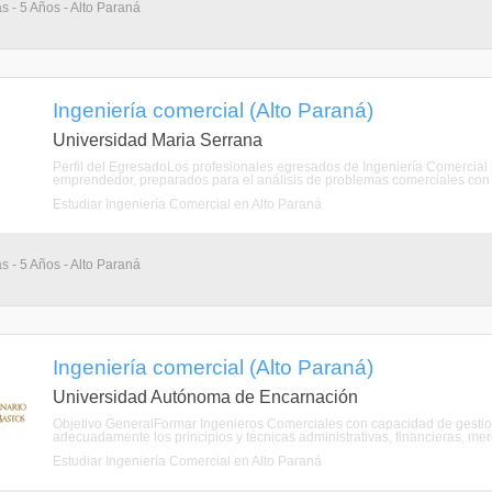
s - 5 Años - Alto Paraná
Ingeniería comercial (Alto Paraná)
Universidad Maria Serrana
Perfil del EgresadoLos profesionales egresados de Ingeniería Comercial so
emprendedor, preparados para el análisis de problemas comerciales con un
Estudiar Ingeniería Comercial en Alto Paraná
s - 5 Años - Alto Paraná
Ingeniería comercial (Alto Paraná)
Universidad Autónoma de Encarnación
Objetivo GeneralFormar Ingenieros Comerciales con capacidad de gestiona
adecuadamente los principios y técnicas administrativas, financieras, mer
Estudiar Ingeniería Comercial en Alto Paraná