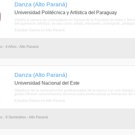
Danza (Alto Paraná)
Universidad Politécnica y Artística del Paraguay
VisiónLa carrera de Licenciatura en Danza de la Facultad de Artes y Tecn
del quehacer artístico, ya sea como artista, interprete, coreógrafo, pedagogo
Estudiar Danza en Alto Paraná
s - 4 Años - Alto Paraná
Danza (Alto Paraná)
Universidad Nacional del Este
Objetivos de la carreraFormar profesionales de la danza con una íntegra y
gestor.Ofrecer conocimientos técnicos para perfeccionar la formación de r
Estudiar Danza en Alto Paraná
as - 9 Semestres - Alto Paraná