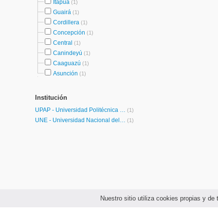
Itapúa
(1)
Guairá
(1)
Cordillera
(1)
Concepción
(1)
Central
(1)
Canindeyú
(1)
Caaguazú
(1)
Asunción
(1)
Institución
UPAP - Universidad Politécnica y Artística del Paraguay
(1)
UNE - Universidad Nacional del Este
(1)
Nuestro sitio utiliza cookies propias y d