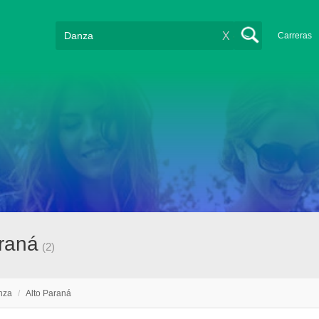
X
Carreras
araná
(2)
nza
/
Alto Paraná