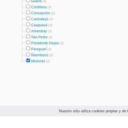
Guairá
(3)
Cordillera
(3)
Concepción
(3)
Canindeyú
(3)
Caaguazú
(3)
Amambay
(3)
San Pedro
(2)
Presidente Hayes
(2)
Paraguarí
(2)
Ñeembucú
(2)
Misiones
(2)
Nuestro sitio utiliza cookies propias y d