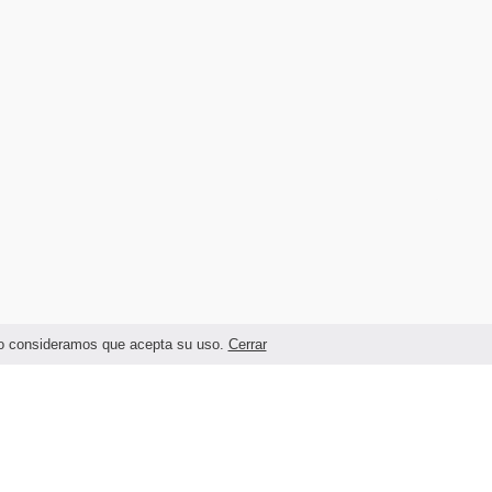
ando consideramos que acepta su uso.
Cerrar
Términos legales y Condiciones de Uso