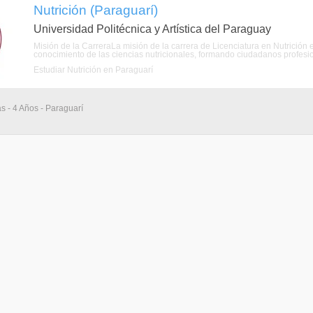
Nutrición (Paraguarí)
Universidad Politécnica y Artística del Paraguay
Misión de la CarreraLa misión de la carrera de Licenciatura en Nutrición 
conocimiento de las ciencias nutricionales, formando ciudadanos profesio
Estudiar Nutrición en Paraguarí
as - 4 Años - Paraguarí