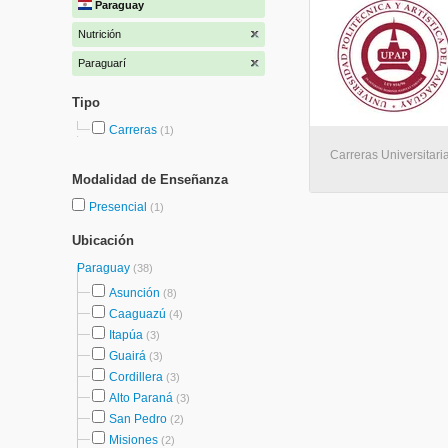
Paraguay
Nutrición
Paraguarí
Tipo
Carreras
(1)
Carreras Universitari
Modalidad de Enseñanza
Presencial
(1)
Ubicación
Paraguay
(38)
Asunción
(8)
Caaguazú
(4)
Itapúa
(3)
Guairá
(3)
Cordillera
(3)
Alto Paraná
(3)
San Pedro
(2)
Misiones
(2)