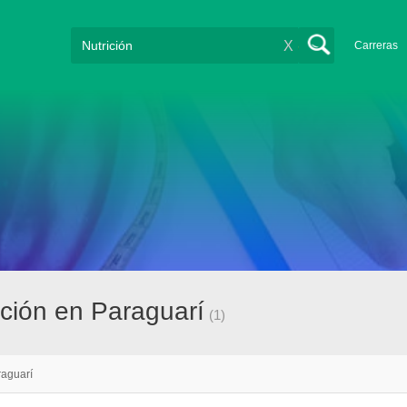
X
Carreras
ción en Paraguarí
(1)
aguarí