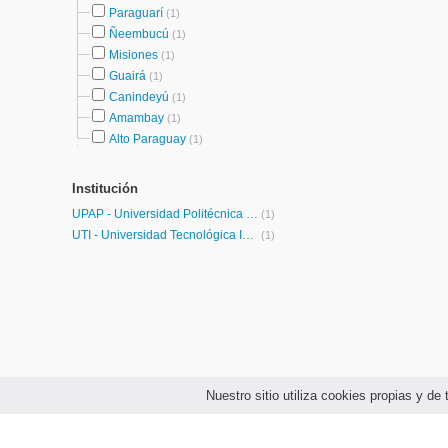
Paraguarí
(1)
Ñeembucú
(1)
Misiones
(1)
Guairá
(1)
Canindeyú
(1)
Amambay
(1)
Alto Paraguay
(1)
Institución
UPAP - Universidad Politécnica y Artística del Paraguay
(1)
UTI - Universidad Tecnológica Intercontinental
(1)
Nuestro sitio utiliza cookies propias y d