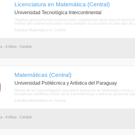
Licenciatura en Matemática (Central)
Universidad Tecnológica Intercontinental
Objetivo generalFormar profesionales competentes tanto para el ejercicio 
niveles del sistema educativo como también su incursión en todo tipo de pro
Estudiar Matemática en Central
s - 4 Años - Central
Matemáticas (Central)
Universidad Politécnica y Artística del Paraguay
Misión de la CarreraAdquirir una sólida formación en Matemática Pura y or
disciplinas científicas.Visión de la CarreraFormar y entrenar personas capac
Estudiar Matemática en Central
s - 4 Años - Central