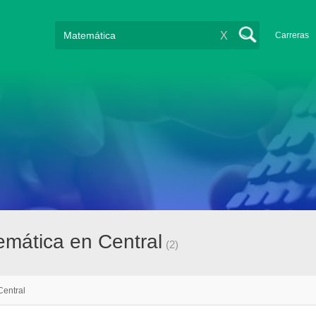
X
Carreras
mática en Central
(2)
Central