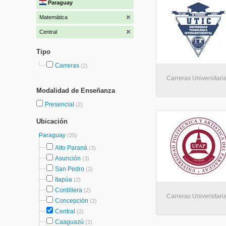
Paraguay
Matemática
Central
Tipo
Carreras
(2)
Carreras Universitaria
Modalidad de Enseñanza
Presencial
(2)
Ubicación
Paraguay
(25)
Alto Paraná
(3)
Asunción
(3)
San Pedro
(2)
Itapúa
(2)
Cordillera
(2)
Carreras Universitaria
Concepción
(2)
Central
(2)
Caaguazú
(2)