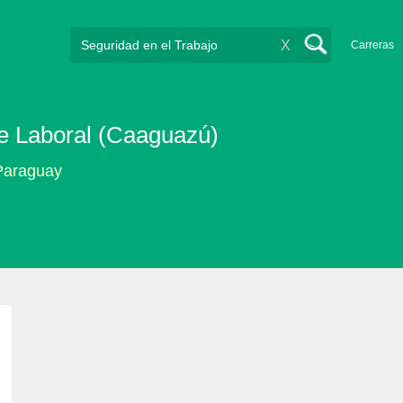
X
Carreras
ne Laboral (Caaguazú)
 Paraguay