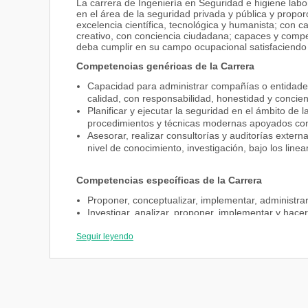
La carrera de Ingeniería en Seguridad e higiene labo
en el área de la seguridad privada y pública y propo
excelencia científica, tecnológica y humanista; con 
creativo, con conciencia ciudadana; capaces y compe
deba cumplir en su campo ocupacional satisfaciendo 
Competencias genéricas de la Carrera
Capacidad para administrar compañías o entidades
calidad, con responsabilidad, honestidad y concien
Planificar y ejecutar la seguridad en el ámbito de 
procedimientos y técnicas modernas apoyados con
Asesorar, realizar consultorías y auditorías extern
nivel de conocimiento, investigación, bajo los line
Competencias específicas de la Carrera
Proponer, conceptualizar, implementar, administra
Investigar, analizar, proponer, implementar y hac
Ejecutar actividades de naturaleza preventiva, ope
Seguir leyendo
Proponer, diseñar e implementar estándares y mét
práctica políticas, normas y procedimientos de seg
principios éticos sólidos.
Participar de la gestión estratégica de la operaci
responsabilidad y centrado en resultados.
Emplear herramientas de las ciencias exactas para