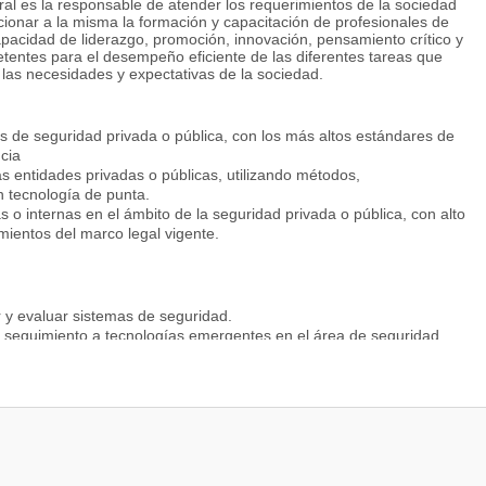
ral es la responsable de atender los requerimientos de la sociedad
rcionar a la misma la formación y capacitación de profesionales de
capacidad de liderazgo, promoción, innovación, pensamiento crítico y
tentes para el desempeño eficiente de las diferentes tareas que
las necesidades y expectativas de la sociedad.
 de seguridad privada o pública, con los más altos estándares de
cia
las entidades privadas o públicas, utilizando métodos,
 tecnología de punta.
as o internas en el ámbito de la seguridad privada o pública, con alto
amientos del marco legal vigente.
r y evaluar sistemas de seguridad.
er seguimiento a tecnologías emergentes en el área de seguridad
rativa y de respuesta en el ámbito de la seguridad.
odos de seguridad informática. Desarrolla, difunde y pone en
uridad. Actúa de acuerdo a la legislación vigente y sobre la base de
ón de un equipo de seguridad y/o auditoría, asumiendo su rol con
 proponer soluciones aplicadas al campo de la Ingeniería de