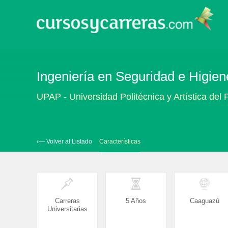
Ingeniería en Seguridad e Higie
UPAP - Universidad Politécnica y Artística del
‹— Volver al Listado
Características
Carreras
5 Años
Caaguazú
Universitarias