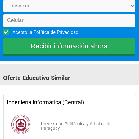
Física 2
Acepto la
Política de Privacidad
Tercer curso
Algoritmos Complejos
Programación 1
Bases de Datos 1
Oferta Educativa Similar
Sistemas Operativos 1
Física 3
Ingeniería Informática (Central)
Análisis de Sistemas
Administración 1
Universidad Politécnica y Artística del
Bases de Datos 2
Paraguay
Sistemas Operativos 2