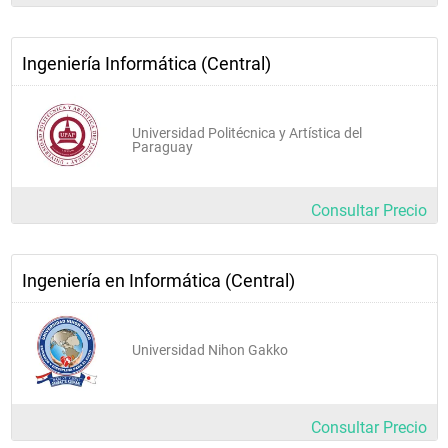
Herramientas de diseño
Redes de computadoras I
Ingeniería Informática (Central)
Cuarto año
Universidad Politécnica y Artística del
Paraguay
Consultar Precio
Arquitectura de computadoras
Interfaz para dispositivos móviles
Ingeniería en Informática (Central)
Inteligencia artificial
Legislación y ética profesional
Universidad Nihon Gakko
Redes de computadoras II
Auditoría de sistemas
Consultar Precio
Ingeniería de software I