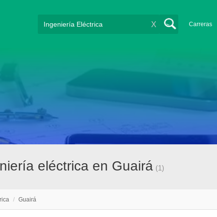
X
Carreras
iería eléctrica en Guairá
(1)
rica
/
Guairá