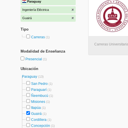
Paraguay
Ingeniería Eléctrica
Guairá
Tipo
Carreras
(1)
Carreras Universitari
Modalidad de Enseñanza
Presencial
(1)
Ubicación
Paraguay
(13)
San Pedro
(1)
Paraguarí
(1)
Ñeembucú
(1)
Misiones
(1)
Itapúa
(1)
Guairá
(1)
Cordillera
(1)
Concepción
(1)