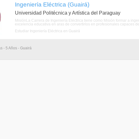
Ingeniería Eléctrica (Guairá)
Universidad Politécnica y Artística del Paraguay
MisiónLa Carrera de Ingeniería Eléctrica tiene como Misión formar a inge
excelencia educativa en aras de convertirlos en profesionales capaces de p
Estudiar Ingeniería Eléctrica en Guairá
as - 5 Años - Guairá