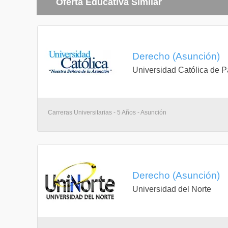
Oferta Educativa Similar
Disposición para motivar capacidades de negociac
Enseñanza de la ética y el sentido de responsabili
Incentivación de la capacidad creada y operativa 
empresas.
Vinculación del abogado con diversos sectores de 
prevención de conflictos.
Derecho (Asunción)
Adecuada preparación para las disputas que inevit
Universidad Católica de 
Formación general, integral, y selectiva en cada a
Manejo de idiomas y herramientas tecnológicas impr
Formación de profesionales investigadores.
Aptitudes solidarias para fomentar un desarrollo s
capacidades adquiridas.
Carreras Universitarias - 5 Años - Asunción
Derecho (Asunción)
Universidad del Norte