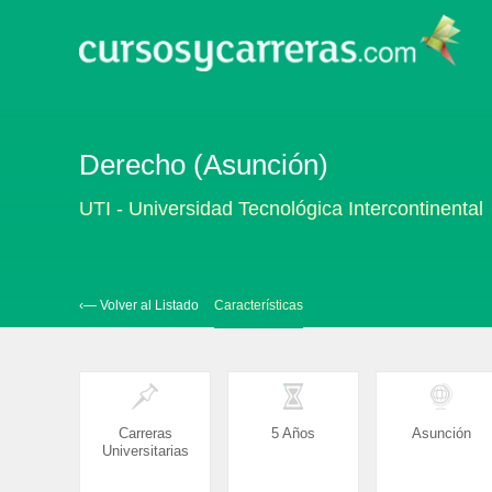
Derecho (Asunción)
UTI - Universidad Tecnológica Intercontinental
‹— Volver al Listado
Características
Carreras
5 Años
Asunción
Universitarias