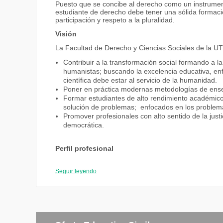
Puesto que se concibe al derecho como un instrumento
estudiante de derecho debe tener una sólida formación
participación y respeto a la pluralidad.
Visión
La Facultad de Derecho y Ciencias Sociales de la U
Contribuir a la transformación social formando a l
humanistas; buscando la excelencia educativa, enf
científica debe estar al servicio de la humanidad.
Poner en práctica modernas metodologías de ens
Formar estudiantes de alto rendimiento académico,
solución de problemas; enfocados en los problemas
Promover profesionales con alto sentido de la justici
democrática.
Perfil profesional
La carrera Pretende lograr el desarrollo de capacid
líneas fundamentales:
Seguir leyendo
Conocimiento de proceso judicial, en todas sus disc
Aprendizaje profundo del Derecho y sus nuevas r
Formación profesional para poder desenvolverse en 
Enseñanza activa para resolver problemas concretos
sistemas alternativos para la gestión y resolución d