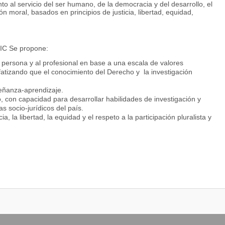
 al servicio del ser humano, de la democracia y del desarrollo, el
 moral, basados en principios de justicia, libertad, equidad,
TIC Se propone:
a persona y al profesional en base a una escala de valores
atizando que el conocimiento del Derecho y la investigación
eñanza-aprendizaje.
 con capacidad para desarrollar habilidades de investigación y
 socio-jurídicos del país.
a, la libertad, la equidad y el respeto a la participación pluralista y
ades y aptitudes que acumulativamente, respondan a las siguientes
iplinas.
amas.
la carrera judicial.
 en los diversos frentes que presenta el proceso judicial y los
e conflictos.