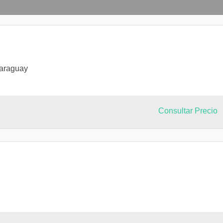
ión.
dad profesional.
en la formación de emprendedores para la dirección y estrategia de
la producción nacional, procurando interactuar en la tarea de
ablemente surgen del proceso judicial.
Paraguay
lumno.
escindibles para el desarrollo profesional.
ocial cooperativo apoyado en los conocimientos y en las
Consultar Precio