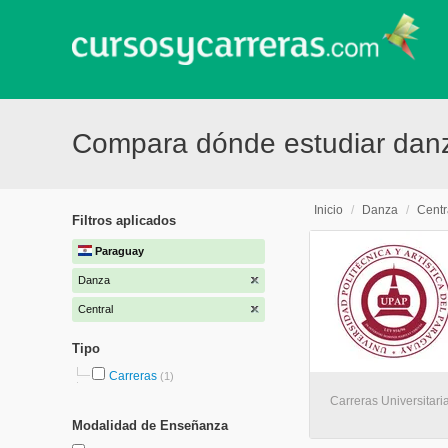
Compara dónde estudiar danz
Inicio
/
Danza
/
Centr
Filtros aplicados
Paraguay
Danza
Central
Tipo
Carreras
(1)
Carreras Universitaria
Modalidad de Enseñanza