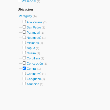
Presencial
(1)
Ubicación
Paraguay
(14)
Alto Paraná
(2)
San Pedro
(1)
Paraguarí
(1)
Ñeembucú
(1)
Misiones
(1)
Itapúa
(1)
Guairá
(1)
Cordillera
(1)
Concepción
(1)
Central
(1)
Canindeyú
(1)
Caaguazú
(1)
Asunción
(1)