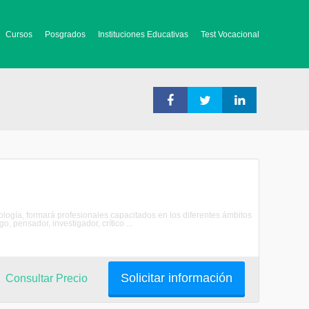
Cursos
Posgrados
Instituciones Educativas
Test Vocacional
ología, formará profesionales capacitados en los diferentes ámbitos
, pensador, investigador, crítico ...
Solicitar información
Consultar Precio