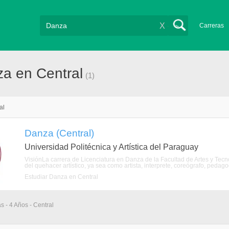
X
Carreras
a en Central
(1)
al
Danza (Central)
Universidad Politécnica y Artística del Paraguay
VisiónLa carrera de Licenciatura en Danza de la Facultad de Artes y Tecn
del quehacer artístico, ya sea como artista, interprete, coreógrafo, pedagogo
Estudiar Danza en Central
s - 4 Años - Central