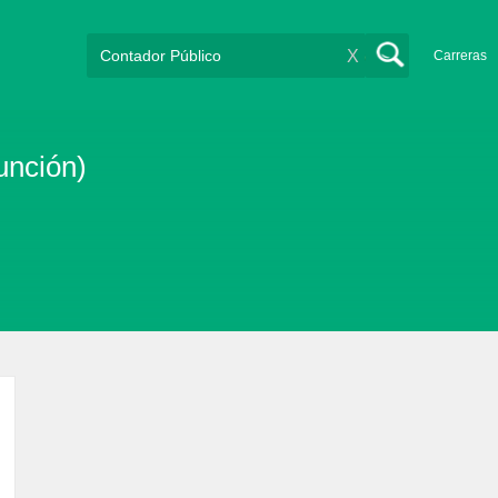
X
Carreras
unción)