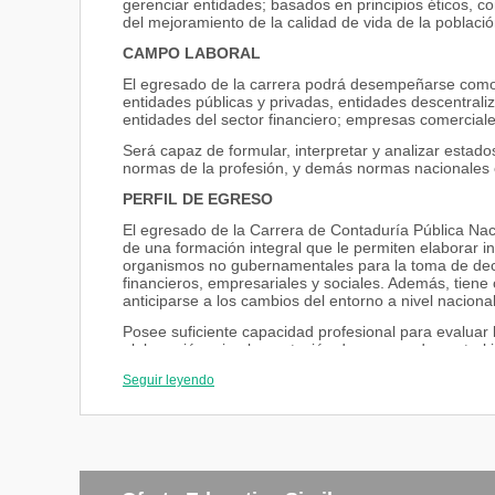
gerenciar entidades; basados en principios éticos, c
del mejoramiento de la calidad de vida de la población
CAMPO LABORAL
El egresado de la carrera podrá desempeñarse como as
entidades públicas y privadas, entidades descentral
entidades del sector financiero; empresas comerciale
Será capaz de formular, interpretar y analizar estados
normas de la profesión, y demás normas nacionales e
PERFIL DE EGRESO
El egresado de la Carrera de Contaduría Pública Nac
de una formación integral que le permiten elaborar i
organismos no gubernamentales para la toma de dec
financieros, empresariales y sociales. Además, tien
anticiparse a los cambios del entorno a nivel nacional
Posee suficiente capacidad profesional para evaluar
elaboración e implementación de normas de control 
Es capaz de proponer estrategias de desarrollo de la
Seguir leyendo
el desarrollo económico y social sustentable del paí