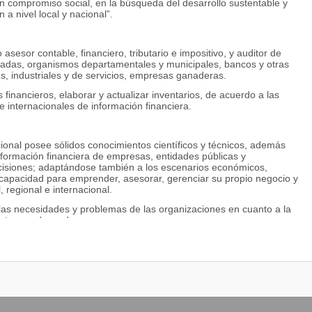
on compromiso social, en la búsqueda del desarrollo sustentable y
 a nivel local y nacional”.
esor contable, financiero, tributario e impositivo, y auditor de
izadas, organismos departamentales y municipales, bancos y otras
s, industriales y de servicios, empresas ganaderas.
 financieros, elaborar y actualizar inventarios, de acuerdo a las
 internacionales de información financiera.
ional posee sólidos conocimientos científicos y técnicos, además
nformación financiera de empresas, entidades públicas y
isiones; adaptándose también a los escenarios económicos,
e capacidad para emprender, asesorar, gerenciar su propio negocio y
, regional e internacional.
 las necesidades y problemas de las organizaciones en cuanto a la
interno adecuadas.
 empresa observando la ética profesional, la responsabilidad social,
s preservando el medio ambiente.