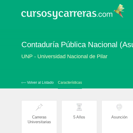
Contaduría Pública Nacional (As
UNP - Universidad Nacional de Pilar
‹— Volver al Listado
Características
Carreras
5 Años
Asunción
Universitarias