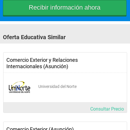
Campo Laboral
Profesional Independiente.
Oferta Educativa Similar
Agente de Venta y/o Compra Internacional - Analista de 
Mercados Internacionales - Despachante de Aduanas - 
Asesoría y/o Consultoría en Comercio Internacional.
En relación de dependencia en empresas públicas: Dirección 
Comercio Exterior y Relaciones
General de Aduanas, Ministerios de Industria y Comercio, 
Internacionales (Asunción)
Ministerios de Relaciones Exteriores, etc – y privadas: 
Importadoras - Exportadoras - Agencias de Transportes 
Internacionales, etc..
Universidad del Norte
Organismos Internacionales: Cámaras de Comercio - 
Oficinas Comerciales de Embajadas
Consultar Precio
Comercio Exterior (Asunción)