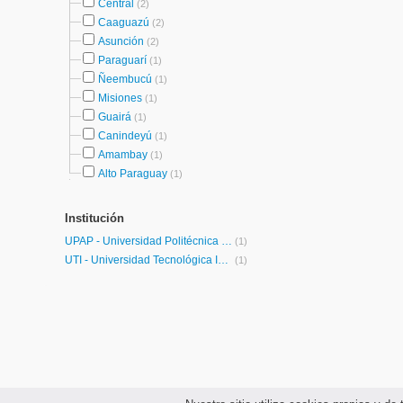
Central
(2)
Caaguazú
(2)
Asunción
(2)
Paraguarí
(1)
Ñeembucú
(1)
Misiones
(1)
Guairá
(1)
Canindeyú
(1)
Amambay
(1)
Alto Paraguay
(1)
Institución
UPAP - Universidad Politécnica y Artística del Paraguay
(1)
UTI - Universidad Tecnológica Intercontinental
(1)