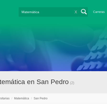
X
Carreras
atemática en San Pedro
(2)
sitarias
/
Matemática
/
San Pedro