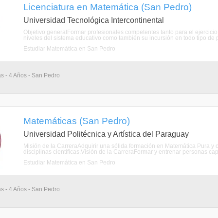
Licenciatura en Matemática (San Pedro)
Universidad Tecnológica Intercontinental
Objetivo generalFormar profesionales competentes tanto para el ejercicio 
niveles del sistema educativo como también su incursión en todo tipo de pro
Estudiar Matemática en San Pedro
as - 4 Años - San Pedro
Matemáticas (San Pedro)
Universidad Politécnica y Artística del Paraguay
Misión de la CarreraAdquirir una sólida formación en Matemática Pura y or
disciplinas científicas.Visión de la CarreraFormar y entrenar personas capac
Estudiar Matemática en San Pedro
as - 4 Años - San Pedro