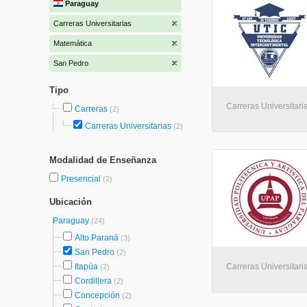
Paraguay
Carreras Universitarias
Matemática
San Pedro
Tipo
Carreras Universitari
Carreras
(2)
Carreras Universitarias
(2)
Modalidad de Enseñanza
Presencial
(2)
Ubicación
Paraguay
(24)
Alto Paraná
(3)
San Pedro
(2)
Itapúa
Carreras Universitari
(2)
Cordillera
(2)
Concepción
(2)