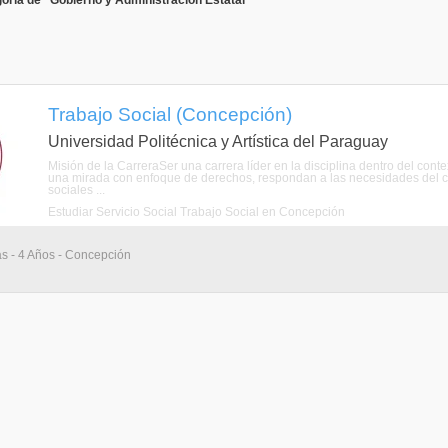
oría de "Gobierno y Administración Estatal"
Trabajo Social (Concepción)
Universidad Politécnica y Artística del Paraguay
Misión de la CarreraSer una carrera líder en la disciplina dentro del con
una mirada con enfoque de derechos, respondan a las necesidades del con
sociales ...
Estudiar Servicio Social Trabajo Social en Concepción
as - 4 Años - Concepción