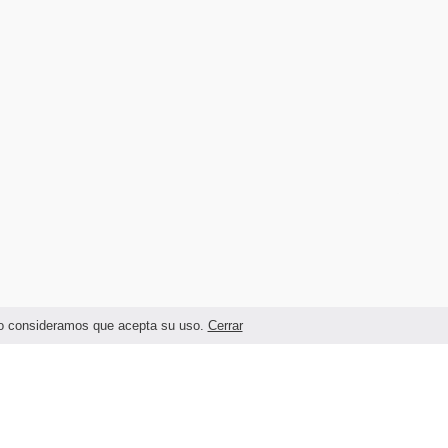
ando consideramos que acepta su uso.
Cerrar
Términos legales y Condiciones de Uso