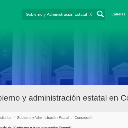
X
Carreras
bierno y administración estatal en 
sitarias
/
Gobierno y Administración Estatal
/
Concepción