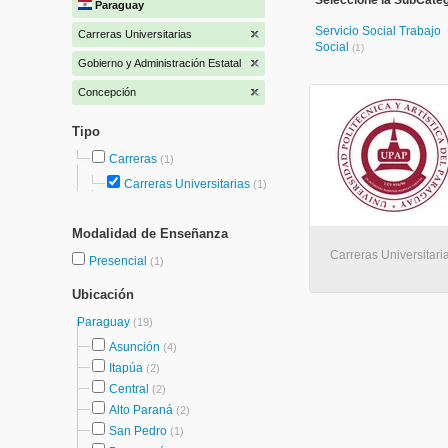
Seleccione la SubCateg
Paraguay
Servicio Social Trabajo
Carreras Universitarias
Social
(1)
Gobierno y Administración Estatal
Concepción
Tipo
Carreras
(1)
Carreras Universitarias
(1)
Modalidad de Enseñanza
Carreras Universitari
Presencial
(1)
Ubicación
Paraguay
(19)
Asunción
(4)
Itapúa
(2)
Central
(2)
Alto Paraná
(2)
San Pedro
(1)