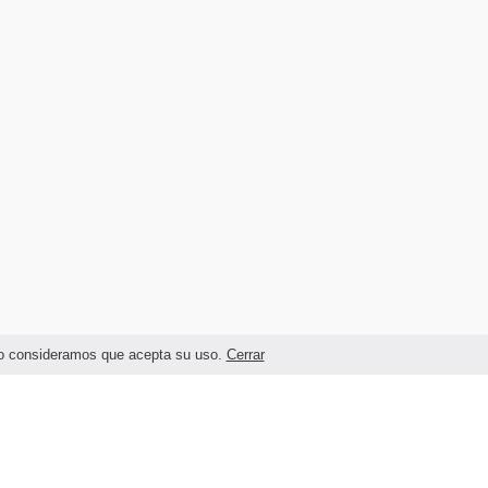
ando consideramos que acepta su uso.
Cerrar
Términos legales y Condiciones de Uso