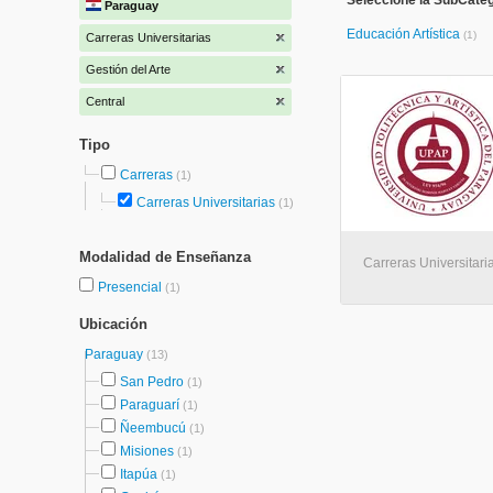
Seleccione la SubCateg
Paraguay
Educación Artística
(1)
Carreras Universitarias
Gestión del Arte
Central
Tipo
Carreras
(1)
Carreras Universitarias
(1)
Modalidad de Enseñanza
Carreras Universitaria
Presencial
(1)
Ubicación
Paraguay
(13)
San Pedro
(1)
Paraguarí
(1)
Ñeembucú
(1)
Misiones
(1)
Itapúa
(1)