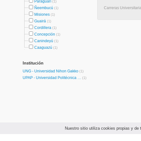
Paraguarí
(1)
Ñeembucú
Carreras Universitaria
(1)
Misiones
(1)
Guairá
(1)
Cordillera
(1)
Concepción
(1)
Canindeyú
(1)
Caaguazú
(1)
Institución
UNG - Universidad Nihon Gakko
(1)
UPAP - Universidad Politécnica y Artística del Paraguay
(1)
Nuestro sitio utiliza cookies propias y d