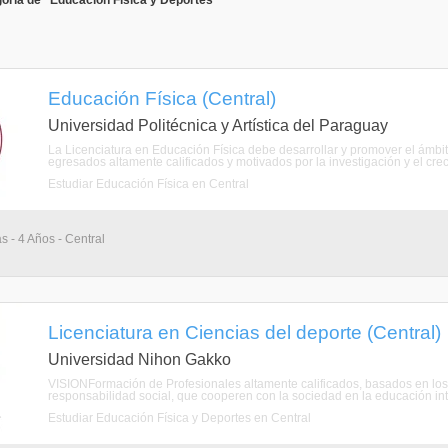
oría de "Educación Física y Deportes"
Educación Física (Central)
Universidad Politécnica y Artística del Paraguay
La Licenciatura en Educación Física debe desarrollar y promover el ámbit
egresados altamente calificados y motivados por la investigación y el crecim
Estudiar Educación Física en Central
s - 4 Años - Central
Licenciatura en Ciencias del deporte (Central)
Universidad Nihon Gakko
VISIONFormación de Profesionales altamente calificados, basados en los v
responsabilidad social, que cooperen con la sociedad en la educación int
Estudiar Educación Física y Deportes en Central