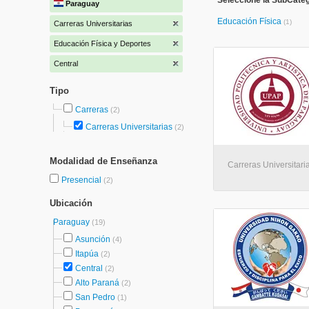
Seleccione la SubCateg
Paraguay
Educación Física
(1)
Carreras Universitarias
Educación Física y Deportes
Central
Tipo
Carreras
(2)
Carreras Universitarias
(2)
Modalidad de Enseñanza
Carreras Universitaria
Presencial
(2)
Ubicación
Paraguay
(19)
Asunción
(4)
Itapúa
(2)
Central
(2)
Alto Paraná
(2)
San Pedro
(1)