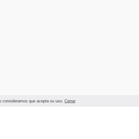
ando consideramos que acepta su uso.
Cerrar
Términos legales y Condiciones de Uso