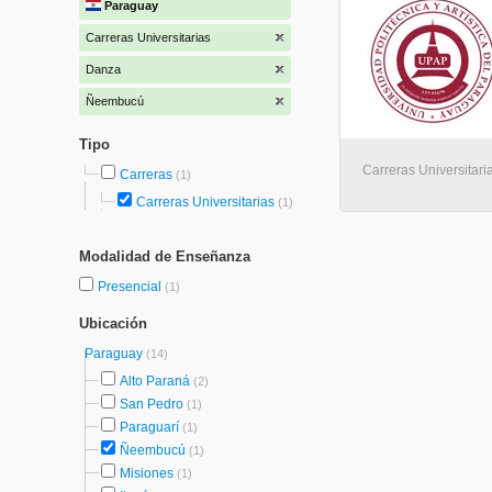
Paraguay
Carreras Universitarias
Danza
Ñeembucú
Tipo
Carreras Universitar
Carreras
(1)
Carreras Universitarias
(1)
Modalidad de Enseñanza
Presencial
(1)
Ubicación
Paraguay
(14)
Alto Paraná
(2)
San Pedro
(1)
Paraguarí
(1)
Ñeembucú
(1)
Misiones
(1)