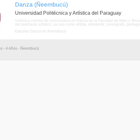
Danza (Ñeembucú)
Universidad Politécnica y Artística del Paraguay
VisiónLa carrera de Licenciatura en Danza de la Facultad de Artes y Tecn
del quehacer artístico, ya sea como artista, interprete, coreógrafo, pedagogo
Estudiar Danza en Ñeembucú
ias - 4 Años - Ñeembucú