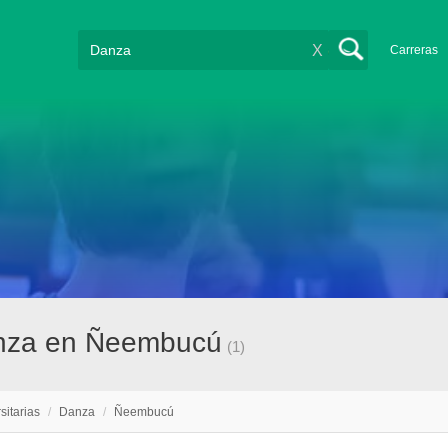
X
Carreras
danza en Ñeembucú
(1)
sitarias
/
Danza
/
Ñeembucú