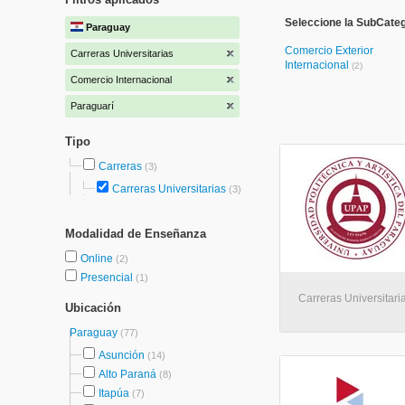
Seleccione la SubCateg
Paraguay
Comercio Exterior
Carreras Universitarias
Internacional
(2)
Comercio Internacional
Paraguarí
Tipo
Carreras
(3)
Carreras Universitarias
(3)
Modalidad de Enseñanza
Online
(2)
Presencial
(1)
Carreras Universitari
Ubicación
Paraguay
(77)
Asunción
(14)
Alto Paraná
(8)
Itapúa
(7)