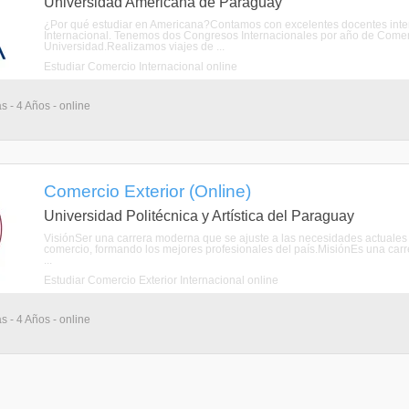
Universidad Americana de Paraguay
¿Por qué estudiar en Americana?Contamos con excelentes docentes inter
Internacional. Tenemos dos Congresos Internacionales por año de Comerc
Universidad.Realizamos viajes de ...
Estudiar Comercio Internacional online
s - 4 Años - online
Comercio Exterior (Online)
Universidad Politécnica y Artística del Paraguay
VisiónSer una carrera moderna que se ajuste a las necesidades actuales 
comercio, formando los mejores profesionales del país.MisiónEs una carr
...
Estudiar Comercio Exterior Internacional online
s - 4 Años - online