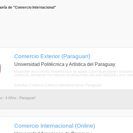
oría de "Comercio Internacional"
Comercio Exterior (Paraguarí)
Universidad Politécnica y Artística del Paraguay
VisiónSer una carrera moderna que se ajuste a las necesidades actuales 
comercio, formando los mejores profesionales del país.MisiónEs una carr
...
Estudiar Comercio Exterior Internacional en Paraguarí
as - 4 Años - Paraguarí
Comercio Internacional (Online)