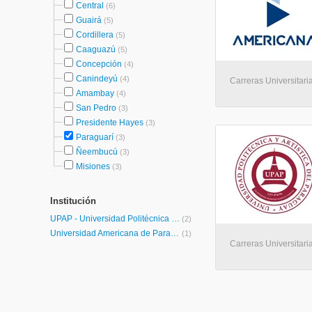
Central
(6)
Guairá
(5)
Cordillera
(5)
Caaguazú
(5)
Concepción
(4)
Canindeyú
(4)
Carreras Universitaria
Amambay
(4)
San Pedro
(3)
Presidente Hayes
(3)
Paraguarí
(3)
Ñeembucú
(3)
Misiones
(3)
Institución
UPAP - Universidad Politécnica y Artística del Paraguay
(2)
Universidad Americana de Paraguay
(1)
Carreras Universitaria