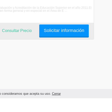
luación y Acreditación de la Educación Superior en el año 2011.El
 forma general y en especial en el Área de E ...
Solicitar información
Consultar Precio
ando consideramos que acepta su uso.
Cerrar