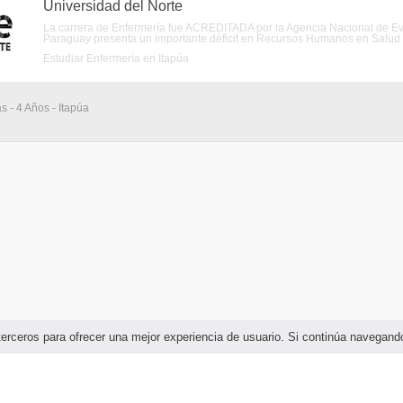
Universidad del Norte
La carrera de Enfermería fue ACREDITADA por la Agencia Nacional de Eva
Paraguay presenta un importante déficit en Recursos Humanos en Salud en
Estudiar Enfermería en Itapúa
s - 4 Años - Itapúa
e terceros para ofrecer una mejor experiencia de usuario. Si continúa naveg