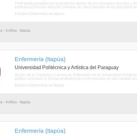
Perfil profesionalEjercer la profesión dentro de los principios morales
profesional.Prestar atención primaria de salud basado en los principios te
Estudiar Enfermería en Itapúa
s - 4 Años - Itapúa
Enfermería (Itapúa)
Universidad Politécnica y Artística del Paraguay
Misión de la CarreraLa Carrera de Enfermería de la Universidad Politécn
político orientado a: formar profesionales enfermero/as de alta calidad aca
Estudiar Enfermería en Itapúa
s - 4 Años - Itapúa
Enfermería (Itapúa)