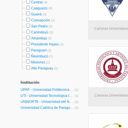
Central
(4)
Caaguazú
(4)
Guairá
(3)
Concepción
(3)
San Pedro
(2)
Carreras Universitaria
Canindeyú
(2)
Amambay
(2)
Presidente Hayes
(1)
Paraguarí
(1)
Ñeembucú
(1)
Misiones
(1)
Alto Paraguay
(1)
Institución
UPAP - Universidad Politécnica y Artística del Paraguay
(1)
Carreras Universitaria
UTI - Universidad Tecnológica Intercontinental
(1)
UNINORTE - Universidad del Norte
(1)
Universidad Católica de Paraguay
(1)