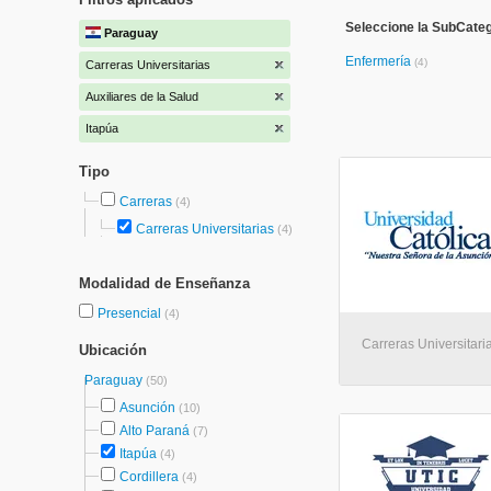
Seleccione la SubCatego
Paraguay
Enfermería
(4)
Carreras Universitarias
Auxiliares de la Salud
Itapúa
Tipo
Carreras
(4)
Carreras Universitarias
(4)
Modalidad de Enseñanza
Presencial
(4)
Carreras Universitaria
Ubicación
Paraguay
(50)
Asunción
(10)
Alto Paraná
(7)
Itapúa
(4)
Cordillera
(4)