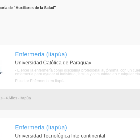
ría de "Auxiliares de la Salud"
Enfermería (Itapúa)
Universidad Católica de Paraguay
- Ejercer la enfermería como disciplina profesional autónoma, con un cuer
enfermería para ayudar al individuo, familia y comunidad en cualquier etapa 
Estudiar Enfermería en Itapúa
s - 4 Años - Itapúa
Enfermería (Itapúa)
Universidad Tecnológica Intercontinental