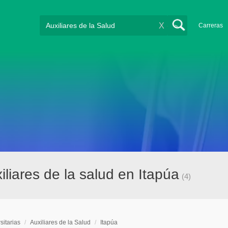
X
Carreras
iliares de la salud en Itapúa
(4)
sitarias
/
Auxiliares de la Salud
/
Itapúa