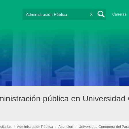
X
Carreras
dministración pública en Universid
sitarias
/
Administración Pública
/
Asunción
/
Universidad Comunera del Par