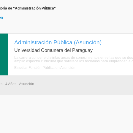
oría de "Administración Pública"
ón
Administración Pública (Asunción)
Universidad Comunera del Paraguay
La carrera contiene distintas áreas de conocimientos entre las que se des
amplio espectro curricular que satisface los reclamos para emprender la 
Estudiar Función Pública en Asunción
as - 4 Años - Asunción